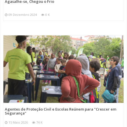
Agasalhe-se, Chegou o Frio
09 Dezembro 2024
0 K
Agentes de Proteção Civil e Escolas Reúnem para "Crescer em
Segurança"
15 Maio 2026
74 K