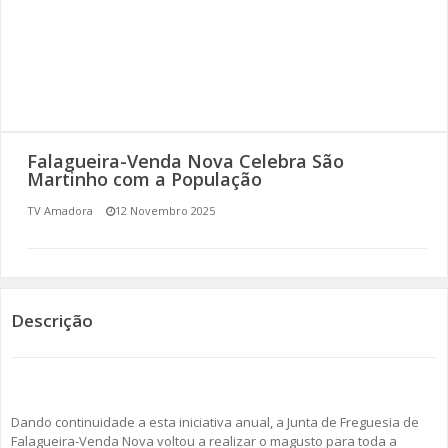
SOMOS TODOS EUROPEUS
ENCONTROS IMAGINÁRIOS
AMADORA LIGA À RESILIÊNCIA
Falagueira-Venda Nova Celebra São
VEMOS OUVIMOS E LEMOS
Martinho com a População
TV Amadora
12 Novembro 2025
(RE) PENSAMENTOS
ECOMOVE-TE
HISTÓRIAS DE ABRIL
Descrição
Dando continuidade a esta iniciativa anual, a Junta de Freguesia de
Falagueira-Venda Nova voltou a realizar o magusto para toda a