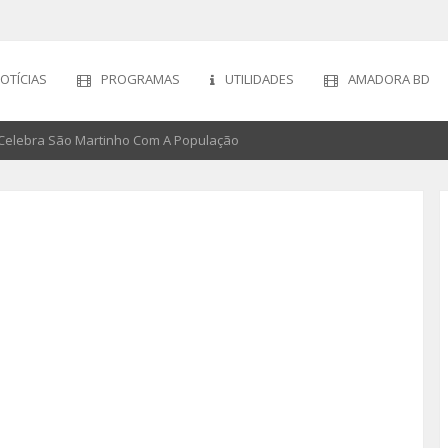
OTÍCIAS
PROGRAMAS
UTILIDADES
AMADORA BD
Celebra São Martinho Com A População