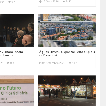
15 Maio 2026
74 K
2024
0 K
 Visitam Escola
Águas Livres - O que foi Feito e Quais
ombeiros
os Desafios?
025
0 K
04 Setembro 2025
13 K