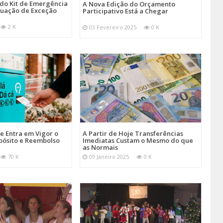
 do Kit de Emergência
A Nova Edição do Orçamento
tuação de Exceção
Participativo Está a Chegar
2 K
03 Fevereiro 2025
0 K
je Entra em Vigor o
A Partir de Hoje Transferências
pósito e Reembolso
Imediatas Custam o Mesmo do que
as Normais
70 K
09 Janeiro 2025
0 K