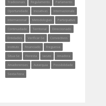
Tradicionais
Regulamento
Parlamento
Oportunidade
Iniciativas
Internazionale
Internacional
Metodologias
Participativo
Continuidade
Territorial
Direccionado
Entidades
Verificar-Se
Convectivos
Instituto
Financiado
Freguesia
Situa-Se
Floresta
Iacute
Amadora
Amadorenses
Autarquia
Possibilidade
Sexta-Feira