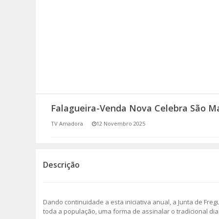
SOMOS TODOS EUROPEUS
ENCONTROS IMAGINÁRIOS
AMADORA LIGA À RESILIÊNCIA
VEMOS OUVIMOS E LEMOS
Falagueira-Venda Nova Celebra São M
(RE) PENSAMENTOS
TV Amadora
12 Novembro 2025
ECOMOVE-TE
HISTÓRIAS DE ABRIL
Descrição
Dando continuidade a esta iniciativa anual, a Junta de Fre
toda a população, uma forma de assinalar o tradicional di