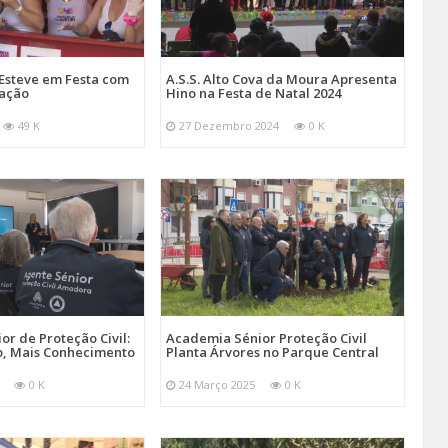
Esteve em Festa com
A.S.S. Alto Cova da Moura Apresenta
mação
Hino na Festa de Natal 2024
49 K
27 Dezembro 2024
0 K
r de Proteção Civil:
Academia Sénior Proteção Civil
, Mais Conhecimento
Planta Árvores no Parque Central
0 K
24 Março 2025
0 K