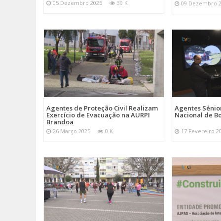
05 Dezembro 2025
39 K
09 Dezembro 
Agentes de Proteção Civil Realizam
Agentes Sénior
Exercício de Evacuação na AURPI
Nacional de B
Brandoa
26 Março 2025
0 K
17 Fevereiro 2