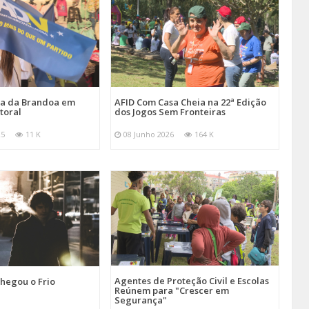
ira da Brandoa em
AFID Com Casa Cheia na 22ª Edição
toral
dos Jogos Sem Fronteiras
25
11 K
08 Junho 2026
164 K
Agentes de Proteção Civil e Escolas
hegou o Frio
Reúnem para "Crescer em
Segurança"