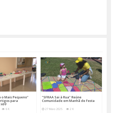
a o Mais Pequeno"
"SFRAA Sai à Rua" Reúne
rtigos para
Comunidade em Manhã de Festa
 HFF
6 K
27 Maio 2025
2 K