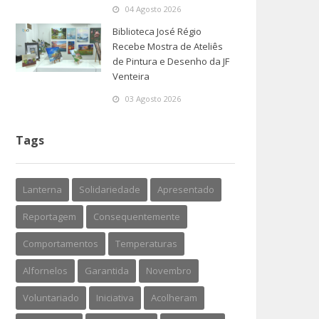
04 Agosto 2026
Biblioteca José Régio
Recebe Mostra de Ateliês
de Pintura e Desenho da JF
Venteira
03 Agosto 2026
Tags
Lanterna
Solidariedade
Apresentado
Reportagem
Consequentemente
Comportamentos
Temperaturas
Alfornelos
Garantida
Novembro
Voluntariado
Iniciativa
Acolheram