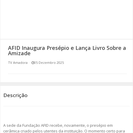
SOMOS TODOS EUROPEUS
ENCONTROS IMAGINÁRIOS
AMADORA LIGA À RESILIÊNCIA
AFID Inaugura Presépio e Lança Livro Sobre a
VEMOS OUVIMOS E LEMOS
Amizade
TV Amadora
05 Dezembro 2025
(RE) PENSAMENTOS
ECOMOVE-TE
HISTÓRIAS DE ABRIL
Descrição
A sede da Fundação AFID recebe, novamente, o presépio em
cerâmica criado pelos utentes da instituição. O momento certo para