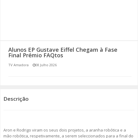
SOMOS TODOS EUROPEUS
ENCONTROS IMAGINÁRIOS
AMADORA LIGA À RESILIÊNCIA
Alunos EP Gustave Eiffel Chegam à Fase
VEMOS OUVIMOS E LEMOS
Final Prémio FAQtos
TV Amadora
08 Julho 2026
(RE) PENSAMENTOS
ECOMOVE-TE
HISTÓRIAS DE ABRIL
Descrição
Aron e Rodrigo viram os seus dois projetos, a aranha robótica e a
mão robótica, respetivamente, a serem seleccionados para a final do