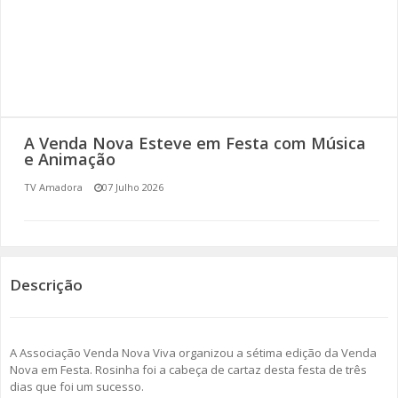
SOMOS TODOS EUROPEUS
ENCONTROS IMAGINÁRIOS
AMADORA LIGA À RESILIÊNCIA
A Venda Nova Esteve em Festa com Música
VEMOS OUVIMOS E LEMOS
e Animação
TV Amadora
07 Julho 2026
(RE) PENSAMENTOS
ECOMOVE-TE
HISTÓRIAS DE ABRIL
Descrição
A Associação Venda Nova Viva organizou a sétima edição da Venda
Nova em Festa. Rosinha foi a cabeça de cartaz desta festa de três
dias que foi um sucesso.