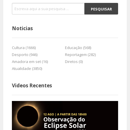
Noticias
Cultura (1666)
Educação (568)
Desporto (946)
Reportagem (282)
Amadora em set (16)
Diretos (0)
Atualidade (3850)
Videos Recentes