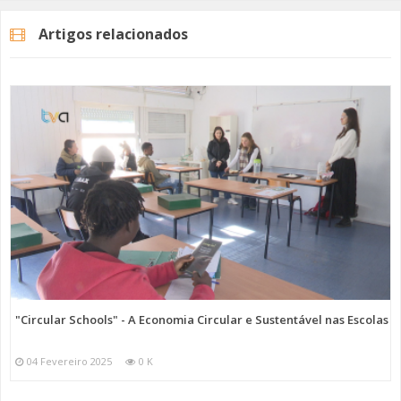
Tome medidas preventivas e siga sempre a informação nos canais
oficiais das entidades. Adira, também, ao
serviço gratuito de sistema
Artigos relacionados
de aviso e alerta
da Proteção Civil da Amadora.
Recomendações:
Chuva
Vento Forte
Trovoada
Imagem: Unsplash
"Circular Schools" - A Economia Circular e Sustentável nas Escolas
Categorias
Noticias
Atualidade
04 Fevereiro 2025
0 K