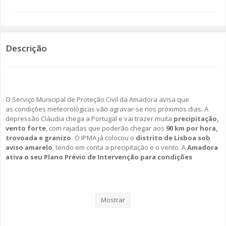
SOMOS TODOS EUROPEUS
ENCONTROS IMAGINÁRIOS
Descrição
AMADORA LIGA À RESILIÊNCIA
VEMOS OUVIMOS E LEMOS
O Serviço Municipal de Proteção Civil da Amadora avisa que
as condições meteorológicas vão agravar-se nos próximos dias. A
(RE) PENSAMENTOS
depressão Cláudia chega a Portugal e vai trazer muita
precipitação,
vento forte
, com rajadas que poderão chegar aos
90 km por hora,
ECOMOVE-TE
trovoada e granizo.
O IPMA já colocou o
distrito de Lisboa sob
aviso amarelo
, tendo em conta a precipitação e o vento. A
Amadora
HISTÓRIAS DE ABRIL
ativa o seu Plano Prévio de Intervenção para condições
meteorológicas adversas às 15 horas de hoje.
Os efeitos da depressão Cláudia poderão ser inundações urbanas,
instabilidade de taludes, queda de estruturas móveis e de árvores.
Mostrar
As previsões ditam que este cenário seja uma realidade a
partir de
amanhã até dia 17 de Novembro
, segunda-feira.