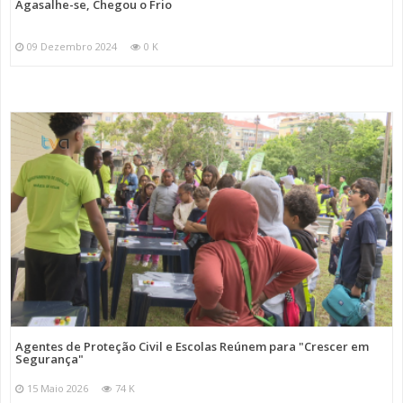
Agasalhe-se, Chegou o Frio
09 Dezembro 2024
0 K
Agentes de Proteção Civil e Escolas Reúnem para "Crescer em
Segurança"
15 Maio 2026
74 K