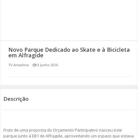
SOMOS TODOS EUROPEUS
ENCONTROS IMAGINÁRIOS
AMADORA LIGA À RESILIÊNCIA
Novo Parque Dedicado ao Skate e à Bicicleta
VEMOS OUVIMOS E LEMOS
em Alfragide
TV Amadora
03 Junho 2026
(RE) PENSAMENTOS
ECOMOVE-TE
HISTÓRIAS DE ABRIL
Descrição
Fruto de uma proposta do Orçamento Participativo nasceu este
parque junto à EB1 de Alfragide, aproveitando um espaço que estava