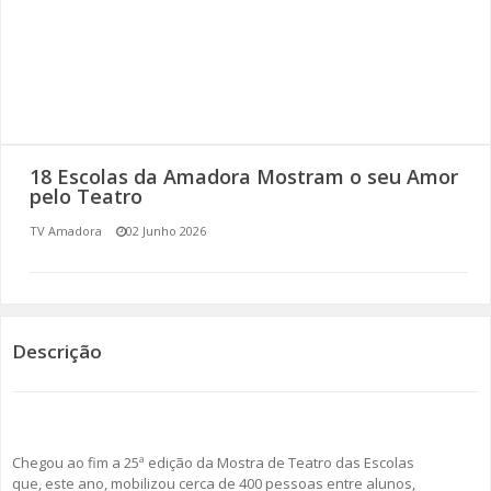
SOMOS TODOS EUROPEUS
ENCONTROS IMAGINÁRIOS
AMADORA LIGA À RESILIÊNCIA
18 Escolas da Amadora Mostram o seu Amor
VEMOS OUVIMOS E LEMOS
pelo Teatro
TV Amadora
02 Junho 2026
(RE) PENSAMENTOS
ECOMOVE-TE
HISTÓRIAS DE ABRIL
Descrição
Chegou ao fim a 25ª edição da Mostra de Teatro das Escolas
que, este ano, mobilizou cerca de 400 pessoas entre alunos,