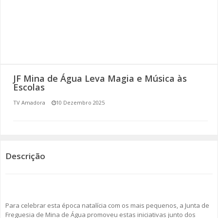
SOMOS TODOS EUROPEUS
ENCONTROS IMAGINÁRIOS
AMADORA LIGA À RESILIÊNCIA
JF Mina de Água Leva Magia e Música às
VEMOS OUVIMOS E LEMOS
Escolas
TV Amadora
10 Dezembro 2025
(RE) PENSAMENTOS
ECOMOVE-TE
HISTÓRIAS DE ABRIL
Descrição
Para celebrar esta época natalícia com os mais pequenos, a Junta de
Freguesia de Mina de Água promoveu estas iniciativas junto dos