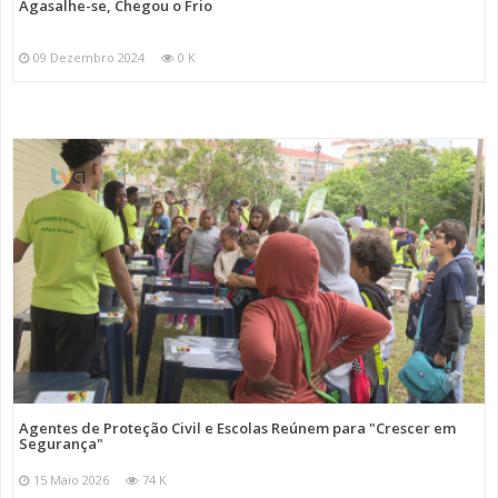
Agasalhe-se, Chegou o Frio
09 Dezembro 2024
0 K
Agentes de Proteção Civil e Escolas Reúnem para "Crescer em
Segurança"
15 Maio 2026
74 K