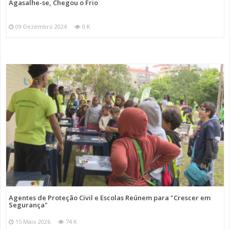
Agasalhe-se, Chegou o Frio
09 Dezembro 2024
0 K
Agentes de Proteção Civil e Escolas Reúnem para "Crescer em
Segurança"
15 Maio 2026
74 K