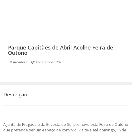
SOMOS TODOS EUROPEUS
ENCONTROS IMAGINÁRIOS
AMADORA LIGA À RESILIÊNCIA
Parque Capitães de Abril Acolhe Feira de
VEMOS OUVIMOS E LEMOS
Outono
TV Amadora
14 Novembro 2025
(RE) PENSAMENTOS
ECOMOVE-TE
HISTÓRIAS DE ABRIL
Descrição
A Junta de Freguesia da Encosta do Sol promove esta Feira de Outono
que pretende ser um espaço de convívio. Visite-a até domingo, 16 de