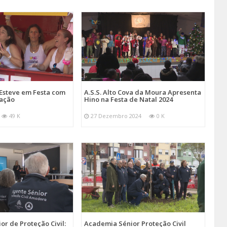
Esteve em Festa com
A.S.S. Alto Cova da Moura Apresenta
mação
Hino na Festa de Natal 2024
49 K
27 Dezembro 2024
0 K
r de Proteção Civil:
Academia Sénior Proteção Civil