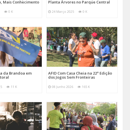
, Mais Conhecimento
Planta Árvores no Parque Central
0 K
24 Março 2025
0 K
ira da Brandoa em
AFID Com Casa Cheia na 22ª Edição
toral
dos Jogos Sem Fronteiras
25
11 K
08 Junho 2026
165 K