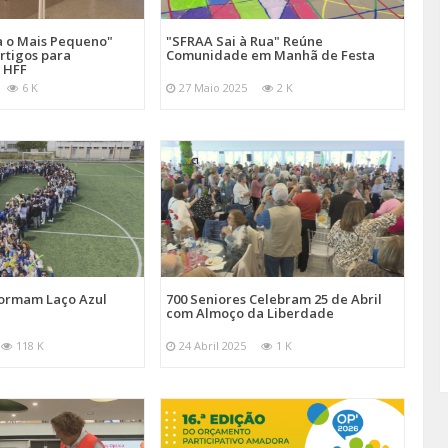
a o Mais Pequeno"
"SFRAA Sai à Rua" Reúne
rtigos para
Comunidade em Manhã de Festa
 HFF
6 K
27 Maio 2025
2 K
Formam Laço Azul
700 Seniores Celebram 25 de Abril
com Almoço da Liberdade
118 K
24 Abril 2025
1 K