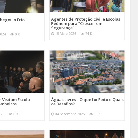
Agentes de Proteção Civil e Escolas
hegou o Frio
Reúnem para "Crescer em
Segurança"
15 Maio 2026
74 K
2024
0 K
 Visitam Escola
Águas Livres - O que foi Feito e Quais
ombeiros
os Desafios?
025
0 K
04 Setembro 2025
13 K