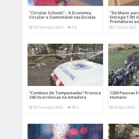
"Circular Schools" - A Economia
"Do Maior par
Circular e Sustentável nas Escolas
Entrega 1781 A
Prematuros ao
04 Fevereiro 2025
0 K
17 Junho 2025
“Comboio de Tempestades” Provoca
1200 Pessoas 
346 Ocorrências na Amadora
Humano
19 Fevereiro 2026
98 K
30 Abril 2026