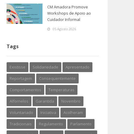
CM Amadora Promove
Workshops de Apoio ao
Cuidador Informal
05 Agosto 2026
Tags
Existisse
Solidariedade
Apresentado
Reportagem
Consequentemente
Comportamentos
Temperaturas
Alfornelos
Garantida
Novembro
Voluntariado
Iniciativa
Acolheram
Tradicionais
Regulamento
Parlamento