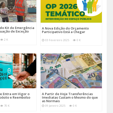
 do Kit de Emergência
A Nova Edição do Orçamento
tuação de Exceção
Participativo Está a Chegar
2 K
03 Fevereiro 2025
0 K
je Entra em Vigor o
A Partir de Hoje Transferências
pósito e Reembolso
Imediatas Custam o Mesmo do que
as Normais
70 K
09 Janeiro 2025
0 K