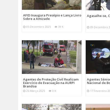
AFID Inaugura Presépio e Lança Livro
Agasalhe-se, C
Sobre a Amizade
05 Dezembro 2025
39 K
09 Dezembro 
Agentes de Proteção Civil Realizam
Agentes Sénior
Exercício de Evacuação na AURPI
Nacional de B
Brandoa
26 Março 2025
0 K
17 Fevereiro 2