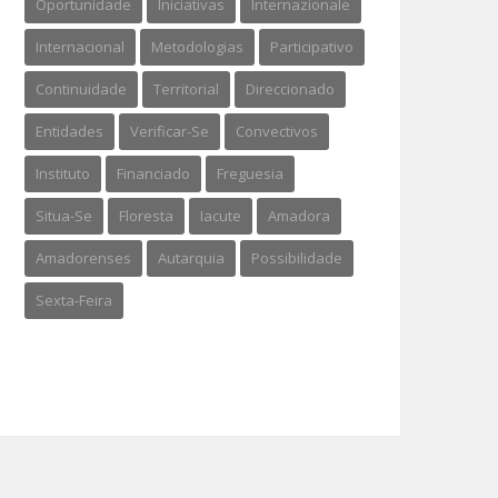
Oportunidade
Iniciativas
Internazionale
Internacional
Metodologias
Participativo
Continuidade
Territorial
Direccionado
Entidades
Verificar-Se
Convectivos
Instituto
Financiado
Freguesia
Situa-Se
Floresta
Iacute
Amadora
Amadorenses
Autarquia
Possibilidade
Sexta-Feira