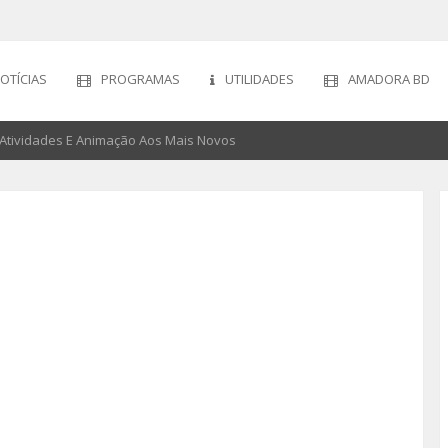
OTÍCIAS
PROGRAMAS
UTILIDADES
AMADORA BD
a Atividades E Animação Aos Mais Novos