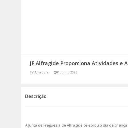
SOMOS TODOS EUROPEUS
ENCONTROS IMAGINÁRIOS
AMADORA LIGA À RESILIÊNCIA
VEMOS OUVIMOS E LEMOS
JF Alfragide Proporciona Atividades e
(RE) PENSAMENTOS
TV Amadora
01 Junho 2026
ECOMOVE-TE
HISTÓRIAS DE ABRIL
Descrição
A Junta de Freguesia de Alfragide celebrou o dia da crian