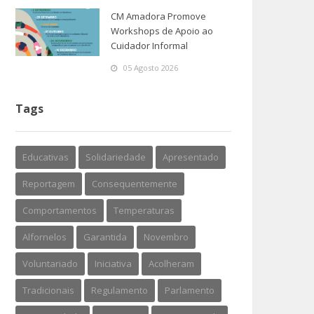
CM Amadora Promove
Workshops de Apoio ao
Cuidador Informal
05 Agosto 2026
Tags
Educativas
Solidariedade
Apresentado
Reportagem
Consequentemente
Comportamentos
Temperaturas
Alfornelos
Garantida
Novembro
Voluntariado
Iniciativa
Acolheram
Tradicionais
Regulamento
Parlamento