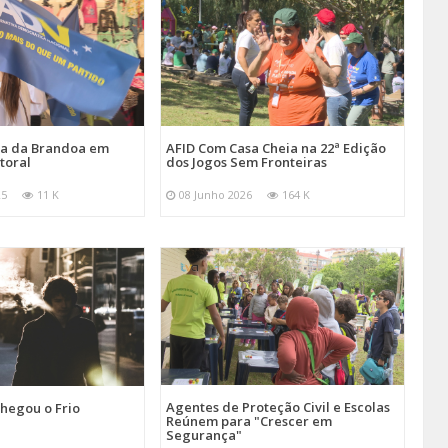
ira da Brandoa em
AFID Com Casa Cheia na 22ª Edição
toral
dos Jogos Sem Fronteiras
25
11 K
08 Junho 2026
164 K
Agentes de Proteção Civil e Escolas
hegou o Frio
Reúnem para "Crescer em
Segurança"