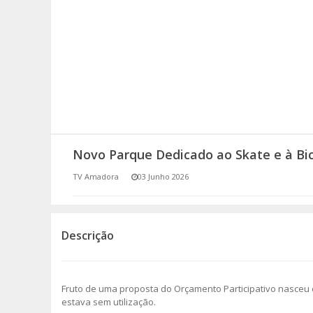
SOMOS TODOS EUROPEUS
ENCONTROS IMAGINÁRIOS
AMADORA LIGA À RESILIÊNCIA
VEMOS OUVIMOS E LEMOS
Novo Parque Dedicado ao Skate e à Bic
(RE) PENSAMENTOS
TV Amadora
03 Junho 2026
ECOMOVE-TE
HISTÓRIAS DE ABRIL
Descrição
Fruto de uma proposta do Orçamento Participativo nasceu 
estava sem utilização.