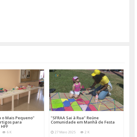
a o Mais Pequeno"
"SFRAA Sai à Rua" Reúne
rtigos para
Comunidade em Manhã de Festa
 HFF
6 K
27 Maio 2025
2 K