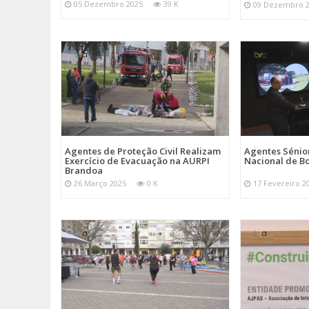
05 Dezembro 2025
39 K
09 Dezembro 
Agentes de Proteção Civil Realizam
Agentes Sénior
Exercício de Evacuação na AURPI
Nacional de B
Brandoa
26 Março 2025
0 K
17 Fevereiro 2