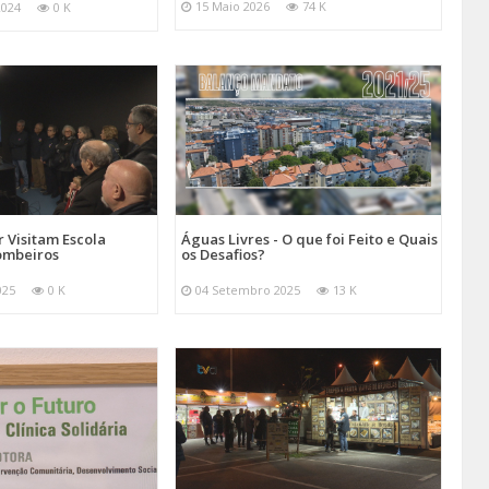
15 Maio 2026
74 K
2024
0 K
 Visitam Escola
Águas Livres - O que foi Feito e Quais
ombeiros
os Desafios?
025
0 K
04 Setembro 2025
13 K