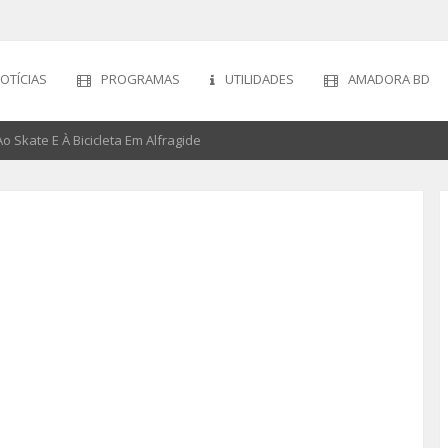
OTÍCIAS
PROGRAMAS
UTILIDADES
AMADORA BD
 Skate E À Bicicleta Em Alfragide