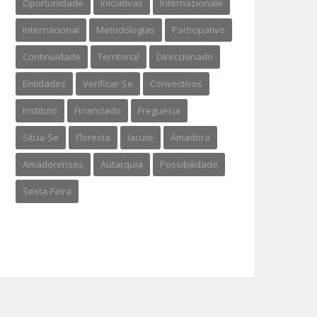
Oportunidade
Iniciativas
Internazionale
Internacional
Metodologias
Participativo
Continuidade
Territorial
Direccionado
Entidades
Verificar-Se
Convectivos
Instituto
Financiado
Freguesia
Situa-Se
Floresta
Iacute
Amadora
Amadorenses
Autarquia
Possibilidade
Sexta-Feira