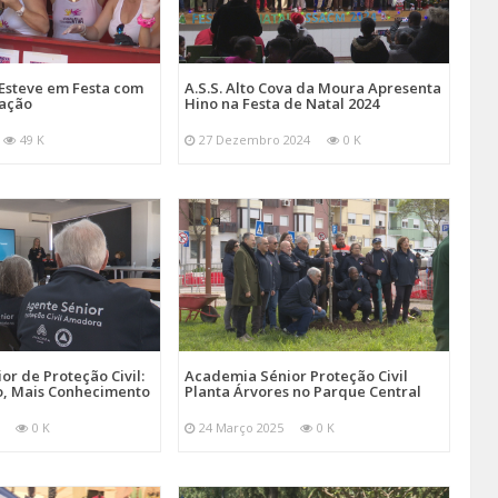
Esteve em Festa com
A.S.S. Alto Cova da Moura Apresenta
mação
Hino na Festa de Natal 2024
49 K
27 Dezembro 2024
0 K
r de Proteção Civil:
Academia Sénior Proteção Civil
, Mais Conhecimento
Planta Árvores no Parque Central
0 K
24 Março 2025
0 K