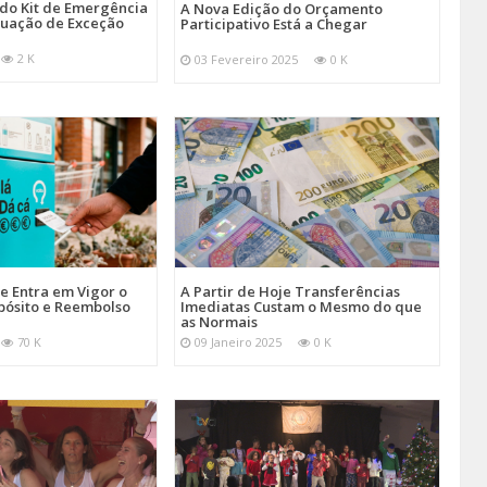
 do Kit de Emergência
A Nova Edição do Orçamento
tuação de Exceção
Participativo Está a Chegar
2 K
03 Fevereiro 2025
0 K
je Entra em Vigor o
A Partir de Hoje Transferências
pósito e Reembolso
Imediatas Custam o Mesmo do que
as Normais
70 K
09 Janeiro 2025
0 K