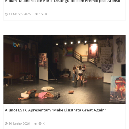
Álbum “Mulheres de Abril” Distinguido com Prémio José Afonso
11 Março 2026
158 K
Alunos ESTC Apresentam "Make Lisístrata Great Again"
30 Junho 2026
69 K