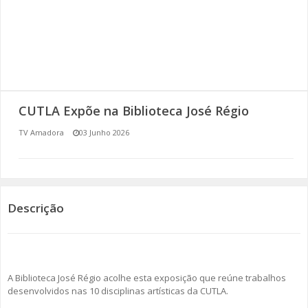
SOMOS TODOS EUROPEUS
ENCONTROS IMAGINÁRIOS
AMADORA LIGA À RESILIÊNCIA
CUTLA Expõe na Biblioteca José Régio
VEMOS OUVIMOS E LEMOS
TV Amadora
03 Junho 2026
(RE) PENSAMENTOS
ECOMOVE-TE
Descrição
HISTÓRIAS DE ABRIL
A Biblioteca José Régio acolhe esta exposição que reúne trabalhos
desenvolvidos nas 10 disciplinas artísticas da CUTLA.