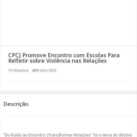
SOMOS TODOS EUROPEUS
ENCONTROS IMAGINÁRIOS
AMADORA LIGA À RESILIÊNCIA
VEMOS OUVIMOS E LEMOS
CPCJ Promove Encontro com Escolas Para
Refletir sobre Violência nas Relações
(RE) PENSAMENTOS
TV Amadora
08 Julho 2026
ECOMOVE-TE
HISTÓRIAS DE ABRIL
Descrição
“Do Ruído ao Encontro: (Trans)Formar Relações” foi o tema do décimo