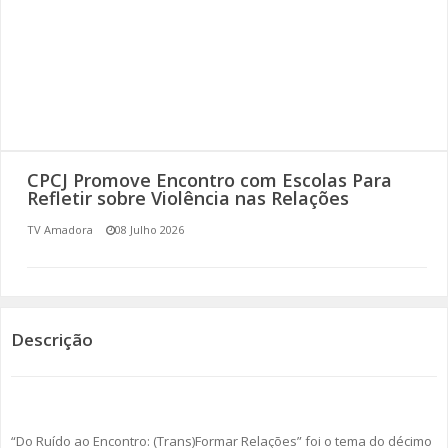
SOMOS TODOS EUROPEUS
ENCONTROS IMAGINÁRIOS
AMADORA LIGA À RESILIÊNCIA
VEMOS OUVIMOS E LEMOS
CPCJ Promove Encontro com Escolas Para
Refletir sobre Violência nas Relações
(RE) PENSAMENTOS
TV Amadora
08 Julho 2026
ECOMOVE-TE
HISTÓRIAS DE ABRIL
Descrição
“Do Ruído ao Encontro: (Trans)Formar Relações” foi o tema do décimo