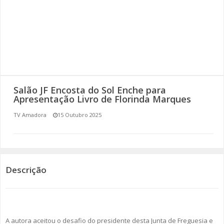
SOMOS TODOS EUROPEUS
ENCONTROS IMAGINÁRIOS
AMADORA LIGA À RESILIÊNCIA
VEMOS OUVIMOS E LEMOS
Salão JF Encosta do Sol Enche para
Apresentação Livro de Florinda Marques
(RE) PENSAMENTOS
TV Amadora
15 Outubro 2025
ECOMOVE-TE
HISTÓRIAS DE ABRIL
Descrição
A autora aceitou o desafio do presidente desta Junta de Freguesia e