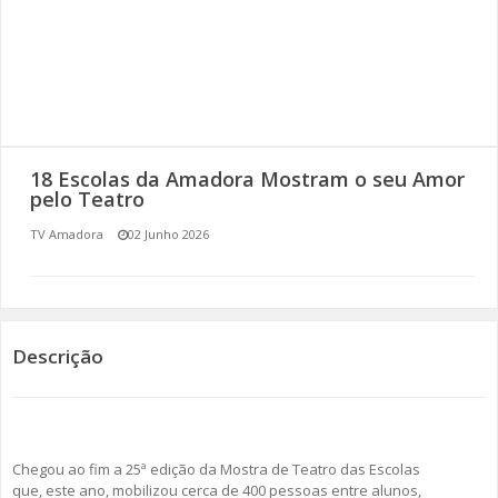
SOMOS TODOS EUROPEUS
ENCONTROS IMAGINÁRIOS
AMADORA LIGA À RESILIÊNCIA
18 Escolas da Amadora Mostram o seu Amor
VEMOS OUVIMOS E LEMOS
pelo Teatro
TV Amadora
02 Junho 2026
(RE) PENSAMENTOS
ECOMOVE-TE
HISTÓRIAS DE ABRIL
Descrição
Chegou ao fim a 25ª edição da Mostra de Teatro das Escolas
que, este ano, mobilizou cerca de 400 pessoas entre alunos,