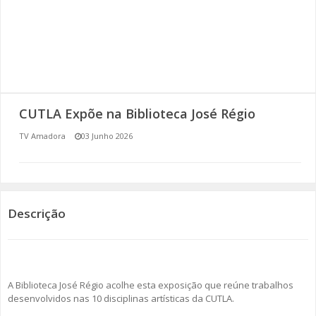
SOMOS TODOS EUROPEUS
ENCONTROS IMAGINÁRIOS
AMADORA LIGA À RESILIÊNCIA
CUTLA Expõe na Biblioteca José Régio
VEMOS OUVIMOS E LEMOS
TV Amadora
03 Junho 2026
(RE) PENSAMENTOS
ECOMOVE-TE
Descrição
HISTÓRIAS DE ABRIL
A Biblioteca José Régio acolhe esta exposição que reúne trabalhos
desenvolvidos nas 10 disciplinas artísticas da CUTLA.