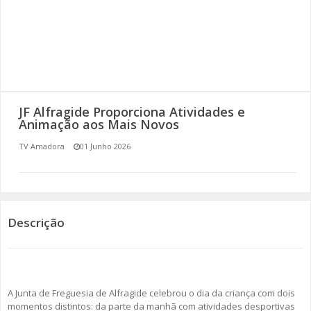
SOMOS TODOS EUROPEUS
ENCONTROS IMAGINÁRIOS
AMADORA LIGA À RESILIÊNCIA
JF Alfragide Proporciona Atividades e
VEMOS OUVIMOS E LEMOS
Animação aos Mais Novos
TV Amadora
01 Junho 2026
(RE) PENSAMENTOS
ECOMOVE-TE
HISTÓRIAS DE ABRIL
Descrição
A Junta de Freguesia de Alfragide celebrou o dia da criança com dois
momentos distintos: da parte da manhã com atividades desportivas