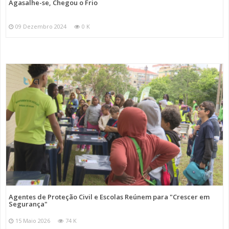
Agasalhe-se, Chegou o Frio
09 Dezembro 2024
0 K
Agentes de Proteção Civil e Escolas Reúnem para "Crescer em
Segurança"
15 Maio 2026
74 K