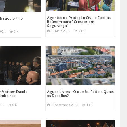
Agentes de Proteção Civil e Escolas
hegou o Frio
Reúnem para "Crescer em
Segurança"
15 Maio 2026
74 K
2024
0 K
 Visitam Escola
Águas Livres - O que foi Feito e Quais
ombeiros
os Desafios?
025
0 K
04 Setembro 2025
13 K