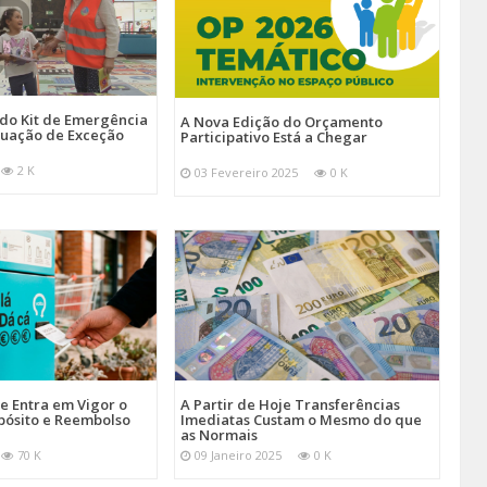
 do Kit de Emergência
A Nova Edição do Orçamento
tuação de Exceção
Participativo Está a Chegar
2 K
03 Fevereiro 2025
0 K
je Entra em Vigor o
A Partir de Hoje Transferências
pósito e Reembolso
Imediatas Custam o Mesmo do que
as Normais
70 K
09 Janeiro 2025
0 K