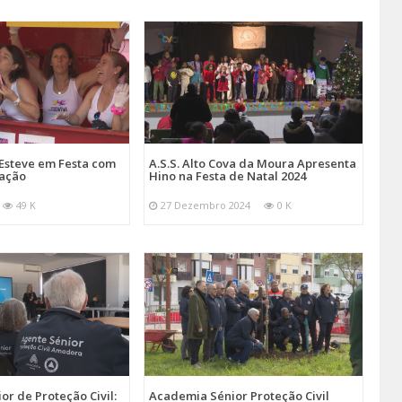
Esteve em Festa com
A.S.S. Alto Cova da Moura Apresenta
mação
Hino na Festa de Natal 2024
49 K
27 Dezembro 2024
0 K
r de Proteção Civil:
Academia Sénior Proteção Civil