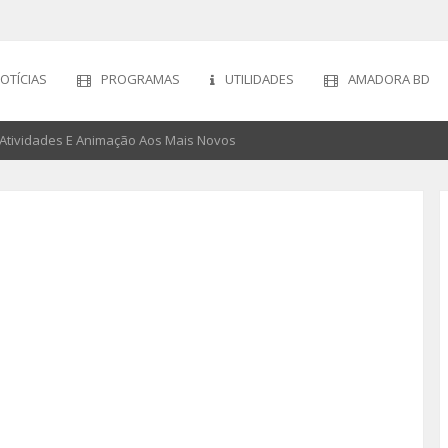
OTÍCIAS
PROGRAMAS
UTILIDADES
AMADORA BD
a Atividades E Animação Aos Mais Novos