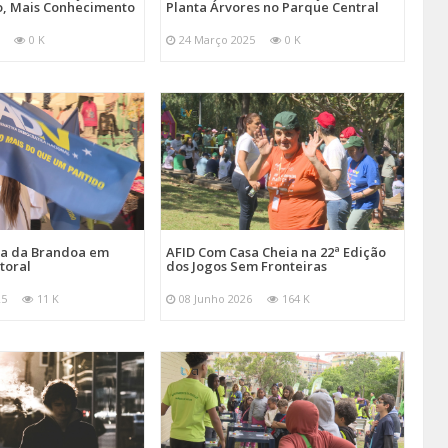
, Mais Conhecimento
Planta Árvores no Parque Central
0 K
24 Março 2025
0 K
ira da Brandoa em
AFID Com Casa Cheia na 22ª Edição
toral
dos Jogos Sem Fronteiras
25
11 K
08 Junho 2026
164 K