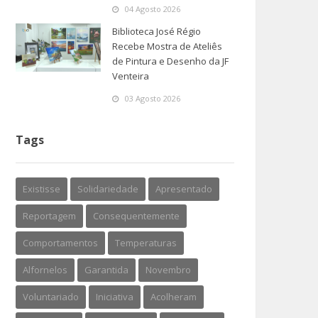
04 Agosto 2026
Biblioteca José Régio
Recebe Mostra de Ateliês
de Pintura e Desenho da JF
Venteira
03 Agosto 2026
Tags
Existisse
Solidariedade
Apresentado
Reportagem
Consequentemente
Comportamentos
Temperaturas
Alfornelos
Garantida
Novembro
Voluntariado
Iniciativa
Acolheram