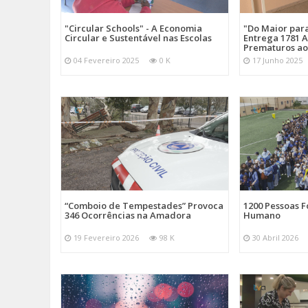
"Circular Schools" - A Economia
"Do Maior par
Circular e Sustentável nas Escolas
Entrega 1781 A
Prematuros ao
04 Fevereiro 2025
0 K
17 Junho 2025
“Comboio de Tempestades” Provoca
1200 Pessoas 
346 Ocorrências na Amadora
Humano
19 Fevereiro 2026
98 K
30 Abril 2026