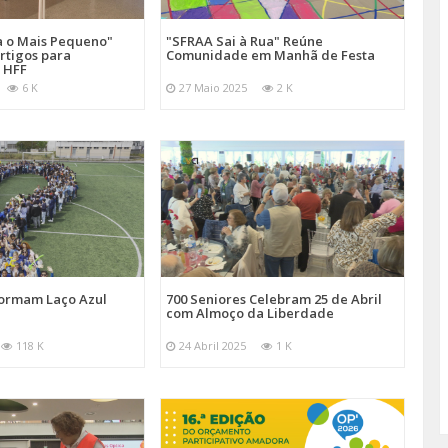
a o Mais Pequeno"
"SFRAA Sai à Rua" Reúne
rtigos para
Comunidade em Manhã de Festa
 HFF
6 K
27 Maio 2025
2 K
Formam Laço Azul
700 Seniores Celebram 25 de Abril
com Almoço da Liberdade
118 K
24 Abril 2025
1 K