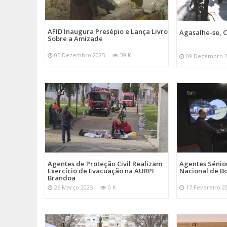
AFID Inaugura Presépio e Lança Livro
Agasalhe-se, C
Sobre a Amizade
05 Dezembro 2025
39 K
09 Dezembro 
Agentes de Proteção Civil Realizam
Agentes Sénior
Exercício de Evacuação na AURPI
Nacional de B
Brandoa
26 Março 2025
0 K
17 Fevereiro 2