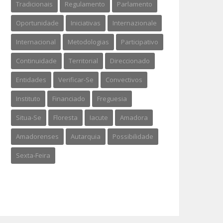
Tradicionais
Regulamento
Parlamento
Oportunidade
Iniciativas
Internazionale
Internacional
Metodologias
Participativo
Continuidade
Territorial
Direccionado
Entidades
Verificar-Se
Convectivos
Instituto
Financiado
Freguesia
Situa-Se
Floresta
Iacute
Amadora
Amadorenses
Autarquia
Possibilidade
Sexta-Feira