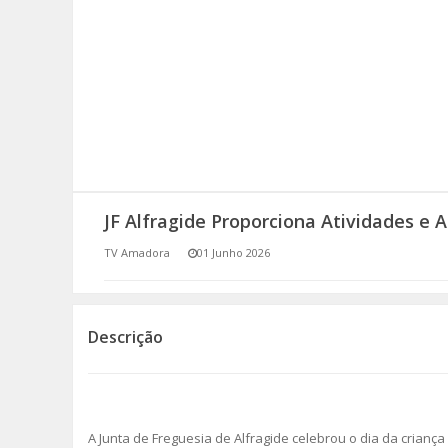
SOMOS TODOS EUROPEUS
ENCONTROS IMAGINÁRIOS
AMADORA LIGA À RESILIÊNCIA
VEMOS OUVIMOS E LEMOS
JF Alfragide Proporciona Atividades e
(RE) PENSAMENTOS
TV Amadora
01 Junho 2026
ECOMOVE-TE
HISTÓRIAS DE ABRIL
Descrição
A Junta de Freguesia de Alfragide celebrou o dia da crian