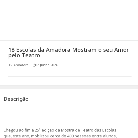
SOMOS TODOS EUROPEUS
ENCONTROS IMAGINÁRIOS
AMADORA LIGA À RESILIÊNCIA
18 Escolas da Amadora Mostram o seu Amor
VEMOS OUVIMOS E LEMOS
pelo Teatro
TV Amadora
02 Junho 2026
(RE) PENSAMENTOS
ECOMOVE-TE
HISTÓRIAS DE ABRIL
Descrição
Chegou ao fim a 25ª edição da Mostra de Teatro das Escolas
que, este ano, mobilizou cerca de 400 pessoas entre alunos,