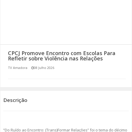
SOMOS TODOS EUROPEUS
ENCONTROS IMAGINÁRIOS
AMADORA LIGA À RESILIÊNCIA
VEMOS OUVIMOS E LEMOS
CPCJ Promove Encontro com Escolas Para
Refletir sobre Violência nas Relações
(RE) PENSAMENTOS
TV Amadora
08 Julho 2026
ECOMOVE-TE
HISTÓRIAS DE ABRIL
Descrição
“Do Ruído ao Encontro: (Trans)Formar Relações” foi o tema do décimo