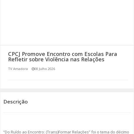
SOMOS TODOS EUROPEUS
ENCONTROS IMAGINÁRIOS
AMADORA LIGA À RESILIÊNCIA
VEMOS OUVIMOS E LEMOS
CPCJ Promove Encontro com Escolas Para
Refletir sobre Violência nas Relações
(RE) PENSAMENTOS
TV Amadora
08 Julho 2026
ECOMOVE-TE
HISTÓRIAS DE ABRIL
Descrição
“Do Ruído ao Encontro: (Trans)Formar Relações” foi o tema do décimo