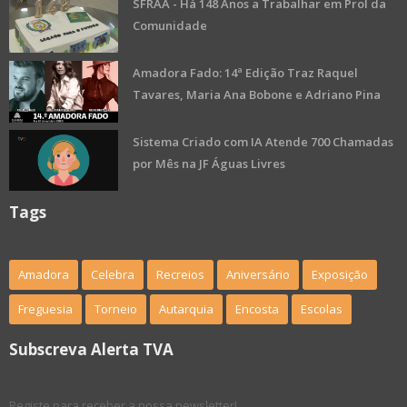
SFRAA - Há 148 Anos a Trabalhar em Prol da
Comunidade
Amadora Fado: 14ª Edição Traz Raquel
Tavares, Maria Ana Bobone e Adriano Pina
Sistema Criado com IA Atende 700 Chamadas
por Mês na JF Águas Livres
Tags
Amadora
Celebra
Recreios
Aniversário
Exposição
Freguesia
Torneio
Autarquia
Encosta
Escolas
Subscreva Alerta TVA
Registe para receber a nossa newsletter!