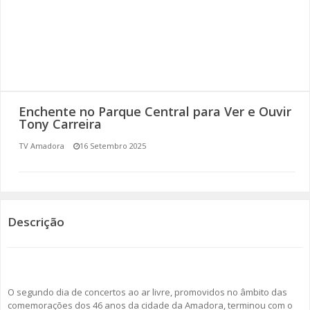
SOMOS TODOS EUROPEUS
ENCONTROS IMAGINÁRIOS
AMADORA LIGA À RESILIÊNCIA
Enchente no Parque Central para Ver e Ouvir
VEMOS OUVIMOS E LEMOS
Tony Carreira
TV Amadora
16 Setembro 2025
(RE) PENSAMENTOS
ECOMOVE-TE
HISTÓRIAS DE ABRIL
Descrição
O segundo dia de concertos ao ar livre, promovidos no âmbito das
comemorações dos 46 anos da cidade da Amadora, terminou com o