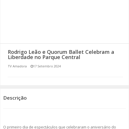
SOMOS TODOS EUROPEUS
ENCONTROS IMAGINÁRIOS
AMADORA LIGA À RESILIÊNCIA
VEMOS OUVIMOS E LEMOS
Rodrigo Leão e Quorum Ballet Celebram a
Liberdade no Parque Central
(RE) PENSAMENTOS
TV Amadora
17 Setembro 2024
ECOMOVE-TE
HISTÓRIAS DE ABRIL
Descrição
O primeiro dia de espectáculos que celebraram o aniversário do