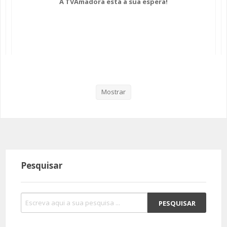
A TVAmadora está à sua espera!
SOMOS TODOS EUROPEUS
ENCONTROS IMAGINÁRIOS
AMADORA LIGA À RESILIÊNCIA
VEMOS OUVIMOS E LEMOS
Mostrar
(RE) PENSAMENTOS
ECOMOVE-TE
HISTÓRIAS DE ABRIL
Pesquisar