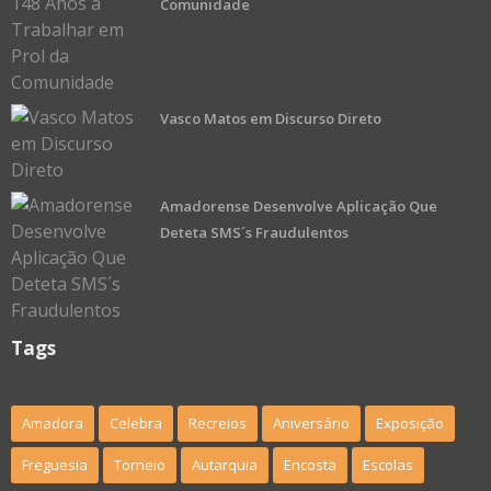
Comunidade
Vasco Matos em Discurso Direto
Amadorense Desenvolve Aplicação Que
Deteta SMS´s Fraudulentos
Tags
Amadora
Celebra
Recreios
Aniversário
Exposição
Freguesia
Torneio
Autarquia
Encosta
Escolas