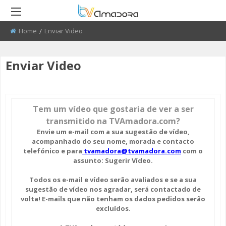
Home
Current:
Enviar Video
RETROCEDER
RETROCEDER
RETROCEDER
RETROCEDER
RETROCEDER
RETROCEDER
Enviar Video
ATUALIDADE
ROTEIRO DO PATRIMÓNIO
FARMÁCIAS
FIBDA 2008 - 2010
50 ANOS DO GRUPO CORAL
QUEM SOMOS
ALENTEJANO SFRAA
CULTURA
DISCURSO DIRETO
TRANSPORTES
FIBDA 2011 - 2012
ENVIAR PUBLICIDADE
CLUBE FUTEBOL ESTRELA DA
AMADORA
Tem um vídeo que gostaria de ver a ser
EDUCAÇÃO
EL CHAVAL
CONTATOS ÚTEIS
FIBDA 2013
PROCURA-SE
transmitido na TVAmadora.com?
O SONHO DA LIBERDADE
Envie um e-mail
com a sua sugestão de vídeo,
DESPORTO
UMA VISITA À MESTRE
FIBDA 2014
SUGERIR REPORTAGEM
acompanhado do seu nome, morada e contacto
CENTENARIO DA REPUBLICA
telefónico e para
tvamadora@tvamadora.com
com o
REPORTAGEM
CONVERSAS NA NOSSA TERRA
FIBDA 2015
ENVIAR VIDEO
assunto: Sugerir Vídeo.
RECREIOS DA AMADORA
DIRETOS
JARDINS
AMADORA BD 2015
Todos os e-mail e vídeo serão avaliados e se a sua
sugestão de vídeo nos agradar, será contactado de
volta! E-mails que não tenham os dados pedidos serão
AMADORA COM + SAÚDE
AMADORA BD 2016
excluídos.
+ COZINHA
AMADORA BD 2017