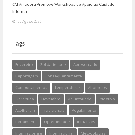
CM Amadora Promove Workshops de Apoio ao Cuidador
Informal
05 Agosto 2026
Tags
Fevereiro
Solidariedade
Apresentado
Reportagem
Consequentemente
Comportamentos
Temperaturas
Alfornelos
Garantida
Novembro
Voluntariado
Iniciativa
Acolheram
Tradicionais
Regulamento
Parlamento
Oportunidade
Iniciativas
Internazionale
Internacional
Metodologias