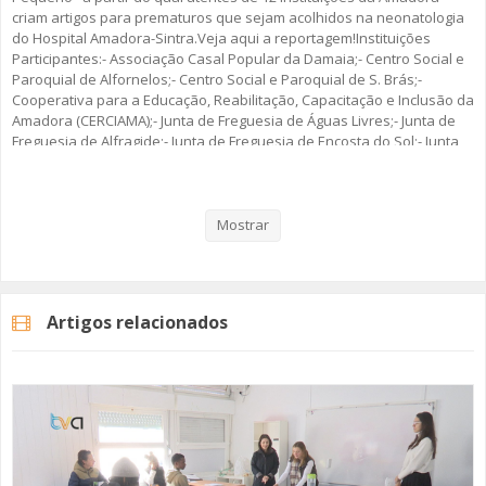
criam artigos para prematuros que sejam acolhidos na neonatologia
do Hospital Amadora-Sintra.Veja aqui a reportagem!Instituições
SOMOS TODOS EUROPEUS
Participantes:- Associação Casal Popular da Damaia;- Centro Social e
Paroquial de Alfornelos;- Centro Social e Paroquial de S. Brás;-
ENCONTROS IMAGINÁRIOS
Cooperativa para a Educação, Reabilitação, Capacitação e Inclusão da
Amadora (CERCIAMA);- Junta de Freguesia de Águas Livres;- Junta de
AMADORA LIGA À RESILIÊNCIA
Freguesia de Alfragide;- Junta de Freguesia de Encosta do Sol;- Junta
de Freguesia de Falagueira/Venda-Nova;- Junta de Freguesia de Mina
de Água;- Junta de Freguesia da Venteira;- Santa Casa da Misericórdia
VEMOS OUVIMOS E LEMOS
da Amadora (SCMA) - Centro de Dia Rainha Santa Isabel e Centro de
Dia do Casal da Mira;- Sociedade Filarmónica de Apoio Social e
Mostrar
(RE) PENSAMENTOS
Recreio Artístico da Amadora (SFRAA) - Quinta de São Miguel.
ECOMOVE-TE
Artigos relacionados
Categorias
Noticias
Atualidade
HISTÓRIAS DE ABRIL