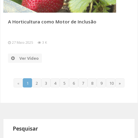
A Horticultura como Motor de Inclusão
27 Maio 2025
3 K
Ver Vídeo
«
1
2
3
4
5
6
7
8
9
10
»
Pesquisar