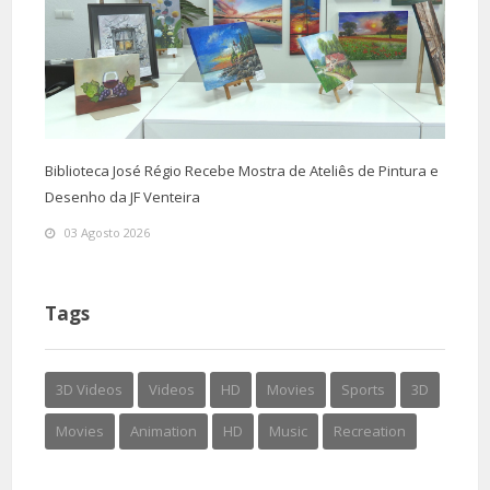
Biblioteca José Régio Recebe Mostra de Ateliês de Pintura e
Desenho da JF Venteira
03 Agosto 2026
Tags
3D Videos
Videos
HD
Movies
Sports
3D
Movies
Animation
HD
Music
Recreation