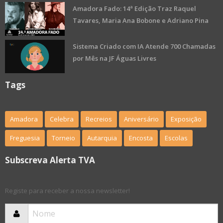
Amadora Fado: 14ª Edição Traz Raquel
Tavares, Maria Ana Bobone e Adriano Pina
Sistema Criado com IA Atende 700 Chamadas
por Mês na JF Águas Livres
Tags
Amadora
Celebra
Recreios
Aniversário
Exposição
Freguesia
Torneio
Autarquia
Encosta
Escolas
Subscreva Alerta TVA
Registe para receber a nossa newsletter!