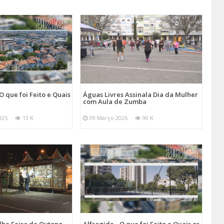
O que foi Feito e Quais
Águas Livres Assinala Dia da Mulher
com Aula de Zumba
025
13 K
09 Março 2026
90 K
lhe Feira de Outono
Alfragide - O que foi Feito e Quais os