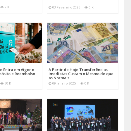
2 K
03 Fevereiro 2025
0 K
je Entra em Vigor o
A Partir de Hoje Transferências
pósito e Reembolso
Imediatas Custam o Mesmo do que
as Normais
70 K
09 Janeiro 2025
0 K