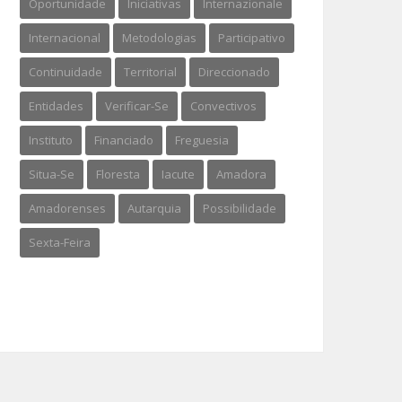
Oportunidade
Iniciativas
Internazionale
Internacional
Metodologias
Participativo
Continuidade
Territorial
Direccionado
Entidades
Verificar-Se
Convectivos
Instituto
Financiado
Freguesia
Situa-Se
Floresta
Iacute
Amadora
Amadorenses
Autarquia
Possibilidade
Sexta-Feira