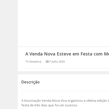
SOMOS TODOS EUROPEUS
ENCONTROS IMAGINÁRIOS
AMADORA LIGA À RESILIÊNCIA
VEMOS OUVIMOS E LEMOS
A Venda Nova Esteve em Festa com M
(RE) PENSAMENTOS
TV Amadora
07 Julho 2026
ECOMOVE-TE
HISTÓRIAS DE ABRIL
Descrição
A Associação Venda Nova Viva organizou a sétima edição d
festa de três dias que foi um sucesso.