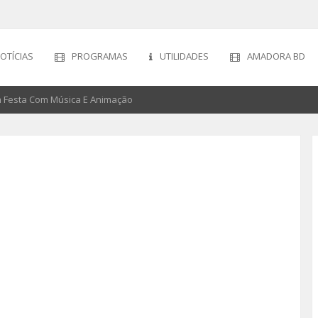
OTÍCIAS
PROGRAMAS
UTILIDADES
AMADORA BD
 Festa Com Música E Animação