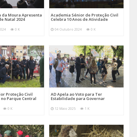
va da Moura Apresenta
Academia Sénior de Proteção Civil
de Natal 2024
Celebra 10 Anos de Atividade
2024
0 K
04 Outubro 2024
0 K
r Proteção Civil
AD Apela ao Voto para Ter
 no Parque Central
Estabilidade para Governar
0 K
12 Maio 2025
1 K