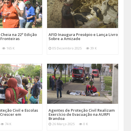
Cheia na 22ª Edição
AFID Inaugura Presépio e Lança Livro
 Fronteiras
Sobre a Amizade
165 K
05 Dezembro 2025
39 K
teção Civil e Escolas
Agentes de Proteção Civil Realizam
Crescer em
Exercício de Evacuação na AURPI
Brandoa
74 K
26 Março 2025
0 K