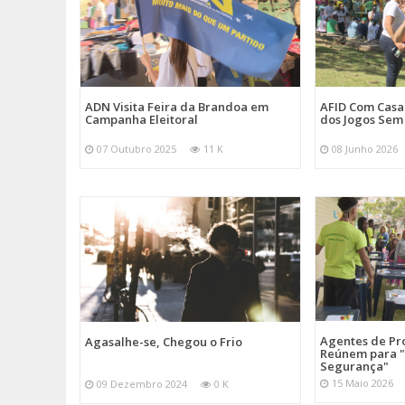
ADN Visita Feira da Brandoa em
AFID Com Casa 
Campanha Eleitoral
dos Jogos Sem
07 Outubro 2025
11 K
08 Junho 2026
Agentes de Pro
Agasalhe-se, Chegou o Frio
Reúnem para "
Segurança"
15 Maio 2026
09 Dezembro 2024
0 K