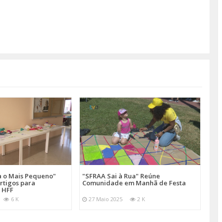
a o Mais Pequeno"
"SFRAA Sai à Rua" Reúne
rtigos para
Comunidade em Manhã de Festa
 HFF
6 K
27 Maio 2025
2 K