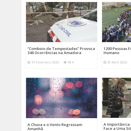
“Comboio de Tempestades” Provoca
1200 Pessoas 
346 Ocorrências na Amadora
Humano
19 Fevereiro 2026
98 K
30 Abril 2026
A Importância
A Chuva e o Vento Regressam
Face a Uma Si
Amanhã