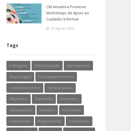
CM Amadora Promove
Workshops de Apoio ao
Cuidador Informal
05 Agosto 2026
Tags
Entregues
Solidariedade
Apresentado
Reportagem
Consequentemente
Comportamentos
Temperaturas
Alfornelos
Garantida
Novembro
Voluntariado
Iniciativa
Acolheram
Tradicionais
Regulamento
Parlamento