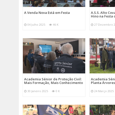
A Venda Nova Está em Festa
A.S.S. Alto Co
Hino na Festa 
04 Julho 2025
46 K
27 Dezembro 
Academia Sénior de Proteção Civil:
Academia Sénio
Mais Formação, Mais Conhecimento
Planta Árvores
30 Janeiro 2025
0 K
24 Março 2025