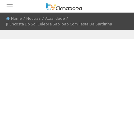
Home
Noticias
Atualidade
Current:
JF Encosta Do Sol Celebra São João Com Festa Da Sardinha
RETROCEDER
RETROCEDER
RETROCEDER
RETROCEDER
RETROCEDER
RETROCEDER
ATUALIDADE
ROTEIRO DO PATRIMÓNIO
FARMÁCIAS
FIBDA 2008 - 2010
50 ANOS DO GRUPO CORAL
QUEM SOMOS
ALENTEJANO SFRAA
CULTURA
DISCURSO DIRETO
TRANSPORTES
FIBDA 2011 - 2012
ENVIAR PUBLICIDADE
CLUBE FUTEBOL ESTRELA DA
AMADORA
EDUCAÇÃO
EL CHAVAL
CONTATOS ÚTEIS
FIBDA 2013
PROCURA-SE
O SONHO DA LIBERDADE
DESPORTO
UMA VISITA À MESTRE
FIBDA 2014
SUGERIR REPORTAGEM
CENTENARIO DA REPUBLICA
REPORTAGEM
CONVERSAS NA NOSSA TERRA
FIBDA 2015
ENVIAR VIDEO
RECREIOS DA AMADORA
DIRETOS
JARDINS
AMADORA BD 2015
AMADORA COM + SAÚDE
AMADORA BD 2016
+ COZINHA
AMADORA BD 2017