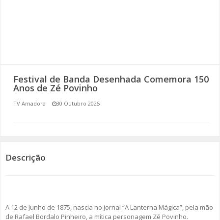
SOMOS TODOS EUROPEUS
ENCONTROS IMAGINÁRIOS
AMADORA LIGA À RESILIÊNCIA
Festival de Banda Desenhada Comemora 150
VEMOS OUVIMOS E LEMOS
Anos de Zé Povinho
TV Amadora
30 Outubro 2025
(RE) PENSAMENTOS
ECOMOVE-TE
HISTÓRIAS DE ABRIL
Descrição
A 12 de Junho de 1875, nascia no jornal “A Lanterna Mágica”, pela mão
de Rafael Bordalo Pinheiro, a mítica personagem Zé Povinho.