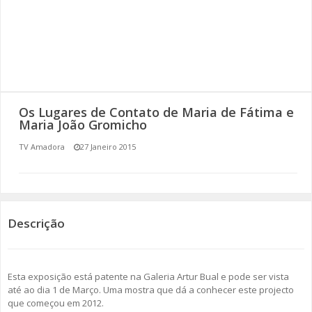
SOMOS TODOS EUROPEUS
ENCONTROS IMAGINÁRIOS
AMADORA LIGA À RESILIÊNCIA
Os Lugares de Contato de Maria de Fátima e
VEMOS OUVIMOS E LEMOS
Maria João Gromicho
TV Amadora
27 Janeiro 2015
(RE) PENSAMENTOS
ECOMOVE-TE
HISTÓRIAS DE ABRIL
Descrição
Esta exposição está patente na Galeria Artur Bual e pode ser vista
até ao dia 1 de Março. Uma mostra que dá a conhecer este projecto
que começou em 2012.