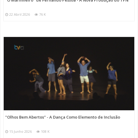
"O Marinheiro" de Fernando Pessoa - A Nova Produção do TPN
22 Abril 2026
76 K
"Olhos Bem Abertos" - A Dança Como Elemento de Inclusão
15 Junho 2026
108 K