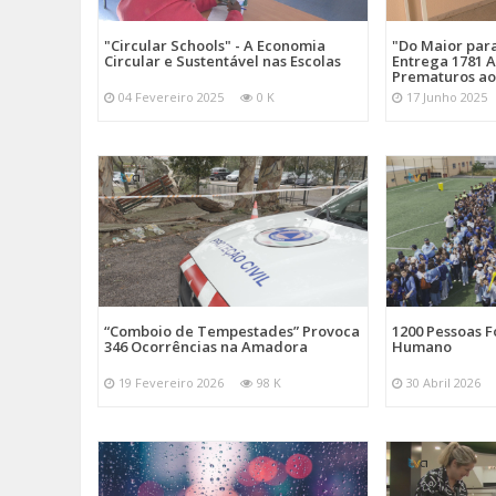
"Circular Schools" - A Economia
"Do Maior par
Circular e Sustentável nas Escolas
Entrega 1781 A
Prematuros ao
04 Fevereiro 2025
0 K
17 Junho 2025
“Comboio de Tempestades” Provoca
1200 Pessoas 
346 Ocorrências na Amadora
Humano
19 Fevereiro 2026
98 K
30 Abril 2026