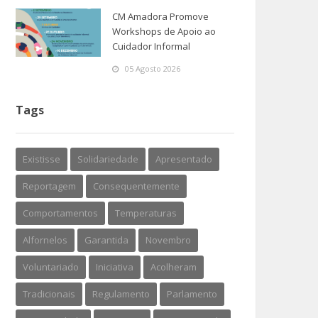
CM Amadora Promove
Workshops de Apoio ao
Cuidador Informal
05 Agosto 2026
Tags
Existisse
Solidariedade
Apresentado
Reportagem
Consequentemente
Comportamentos
Temperaturas
Alfornelos
Garantida
Novembro
Voluntariado
Iniciativa
Acolheram
Tradicionais
Regulamento
Parlamento