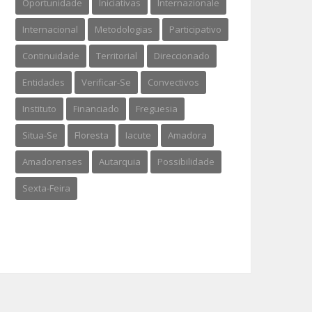
Oportunidade
Iniciativas
Internazionale
Internacional
Metodologias
Participativo
Continuidade
Territorial
Direccionado
Entidades
Verificar-Se
Convectivos
Instituto
Financiado
Freguesia
Situa-Se
Floresta
Iacute
Amadora
Amadorenses
Autarquia
Possibilidade
Sexta-Feira