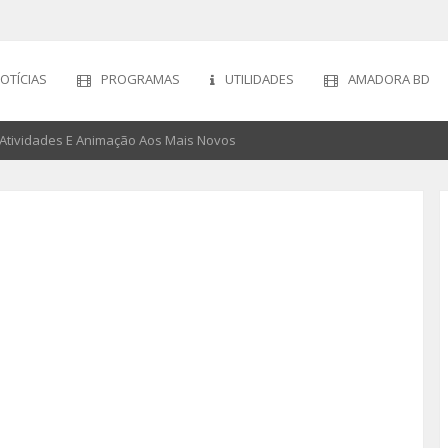
OTÍCIAS
PROGRAMAS
UTILIDADES
AMADORA BD
a Atividades E Animação Aos Mais Novos