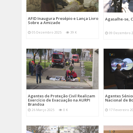
AFID Inaugura Presépio e Lança Livro
Agasalhe-se, C
Sobre a Amizade
05 Dezembro 2025
39 K
09 Dezembro 
Agentes de Proteção Civil Realizam
Agentes Sénior
Exercício de Evacuação na AURPI
Nacional de B
Brandoa
26 Março 2025
0 K
17 Fevereiro 2