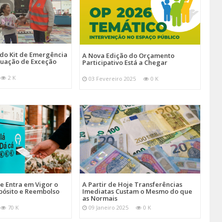
 do Kit de Emergência
A Nova Edição do Orçamento
tuação de Exceção
Participativo Está a Chegar
2 K
03 Fevereiro 2025
0 K
je Entra em Vigor o
A Partir de Hoje Transferências
pósito e Reembolso
Imediatas Custam o Mesmo do que
as Normais
70 K
09 Janeiro 2025
0 K