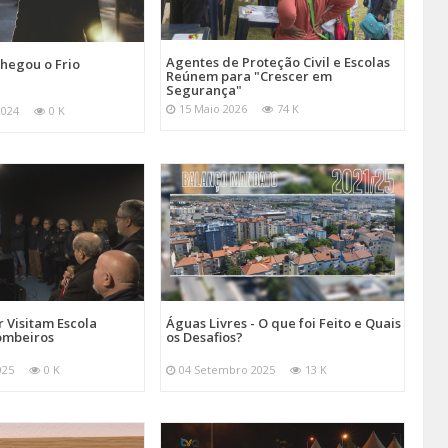
Agentes de Proteção Civil e Escolas
hegou o Frio
Reúnem para "Crescer em
Segurança"
15 Maio 2026
74 K
2024
0 K
 Visitam Escola
Águas Livres - O que foi Feito e Quais
ombeiros
os Desafios?
025
0 K
04 Setembro 2025
13 K