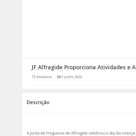
SOMOS TODOS EUROPEUS
ENCONTROS IMAGINÁRIOS
AMADORA LIGA À RESILIÊNCIA
VEMOS OUVIMOS E LEMOS
JF Alfragide Proporciona Atividades e
(RE) PENSAMENTOS
TV Amadora
01 Junho 2026
ECOMOVE-TE
HISTÓRIAS DE ABRIL
Descrição
A Junta de Freguesia de Alfragide celebrou o dia da crian