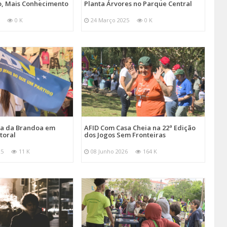
, Mais Conhecimento
Planta Árvores no Parque Central
0 K
24 Março 2025
0 K
ira da Brandoa em
AFID Com Casa Cheia na 22ª Edição
toral
dos Jogos Sem Fronteiras
25
11 K
08 Junho 2026
164 K