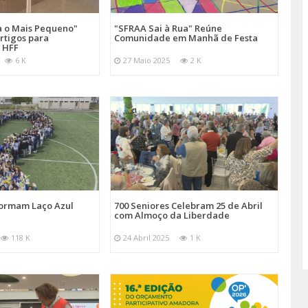
a o Mais Pequeno"
"SFRAA Sai à Rua" Reúne
rtigos para
Comunidade em Manhã de Festa
 HFF
6 K
27 Maio 2025
2 K
Formam Laço Azul
700 Seniores Celebram 25 de Abril
com Almoço da Liberdade
118 K
24 Abril 2025
1 K