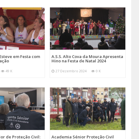
Esteve em Festa com
A.S.S. Alto Cova da Moura Apresenta
mação
Hino na Festa de Natal 2024
49 K
27 Dezembro 2024
0 K
r de Proteção Civil:
Academia Sénior Proteção Civil