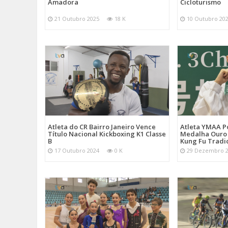
Amadora
Cicloturismo
21 Outubro 2025
18 K
10 Outubro 20
Atleta do CR Bairro Janeiro Vence
Atleta YMAA P
Título Nacional Kickboxing K1 Classe
Medalha Ouro
B
Kung Fu Tradi
17 Outubro 2024
0 K
29 Dezembro 