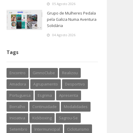
05 Agosto 2026
Grupo de Mulheres Pedala
pela Galiza Numa Aventura
Solidária
04 Agosto 2026
Tags
Encontro
GimnoClube
Realizou
Amadora
Agrupamento
Desportivo
Portuguesa
Esgrima
Apresenta
Borralho
Continuidade
Modalidades
Iniciativa
Kickboxing
Sagrou-Se
Setembro
Intermunicipal
Cicloturismo