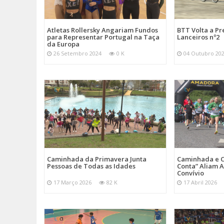
Atletas Rollersky Angariam Fundos
BTT Volta a P
para Representar Portugal na Taça
Lanceiros nº2
da Europa
26 Setembro 2024
0 K
04 Outubro 20
Caminhada da Primavera Junta
Caminhada e C
Pessoas de Todas as Idades
Conta” Aliam A
Convívio
17 Março 2026
82 K
17 Abril 2026