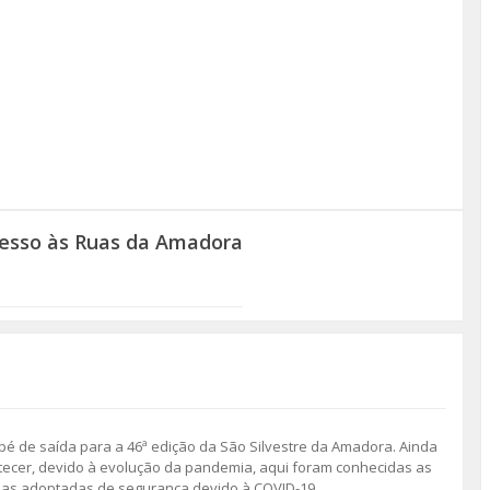
gresso às Ruas da Amadora
é de saída para a 46ª edição da São Silvestre da Amadora. Ainda
tecer, devido à evolução da pandemia, aqui foram conhecidas as
as adoptadas de segurança devido à COVID-19.