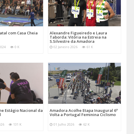
atal com Casa Cheia
Alexandre Figueiredo e Laura
Taborda: Vitória na Estreia na
S.Silvestre da Amadora
2024
0 K
02 Janeiro 2026
61 K
e Estágio Nacional da
Amadora Acolhe Etapa Inaugural 6ª
l
Volta a Portugal Feminina Ciclismo
026
131 K
01 Julho 2026
62 K