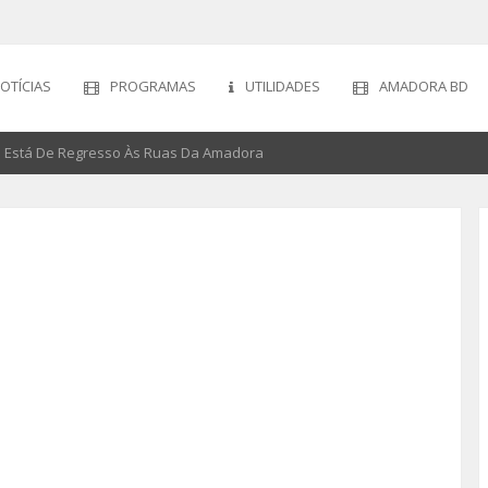
OTÍCIAS
PROGRAMAS
UTILIDADES
AMADORA BD
re Está De Regresso Às Ruas Da Amadora