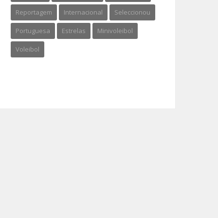
Reportagem
Internacional
Seleccionou
Portuguesa
Estrelas
Minivoleibol
Voleibol