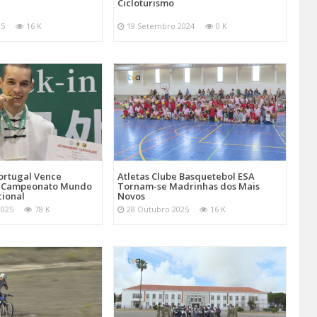
Cicloturismo
25
16 K
19 Setembro 2024
0 K
Atletas Clube Basquetebol ESA
ortugal Vence
Tornam-se Madrinhas dos Mais
 Campeonato Mundo
Novos
cional
28 Outubro 2025
16 K
2025
78 K