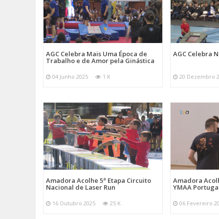
AGC Celebra Mais Uma Época de
AGC Celebra N
Trabalho e de Amor pela Ginástica
04 Junho 2025
1 K
20 Dezembro 
Amadora Acolhe 5ª Etapa Circuito
Amadora Acolh
Nacional de Laser Run
YMAA Portuga
16 Outubro 2025
25 K
06 Fevereiro 2