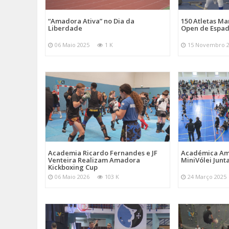
“Amadora Ativa” no Dia da
150 Atletas M
Liberdade
Open de Espad
06 Maio 2025
1 K
15 Novembro 
Academia Ricardo Fernandes e JF
Académica Am
Venteira Realizam Amadora
MiniVólei Junta
Kickboxing Cup
06 Maio 2026
103 K
24 Março 2025