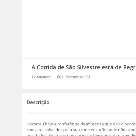
SOMOS TODOS EUROPEUS
ENCONTROS IMAGINÁRIOS
AMADORA LIGA À RESILIÊNCIA
VEMOS OUVIMOS E LEMOS
A Corrida de São Silvestre está de Re
(RE) PENSAMENTOS
TV Amadora
21 Dezembro 2021
ECOMOVE-TE
HISTÓRIAS DE ABRIL
Descrição
Decorreu hoje a conferência de imprensa que deu o pontap
com a ressalva de que a sua concretização pode não acon
novidades deste ano que em muito têm que ver com medid