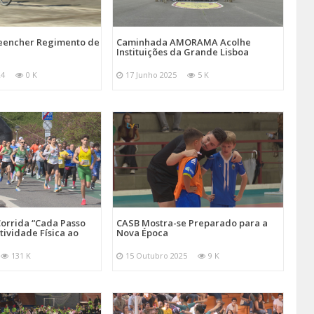
reencher Regimento de
Caminhada AMORAMA Acolhe
Instituições da Grande Lisboa
24
0 K
17 Junho 2025
5 K
orrida “Cada Passo
CASB Mostra-se Preparado para a
tividade Física ao
Nova Época
131 K
15 Outubro 2025
9 K