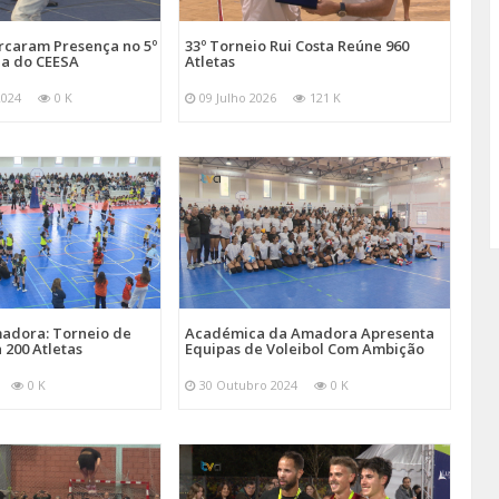
arcaram Presença no 5º
33º Torneio Rui Costa Reúne 960
a do CEESA
Atletas
2024
0 K
09 Julho 2026
121 K
adora: Torneio de
Académica da Amadora Apresenta
 200 Atletas
Equipas de Voleibol Com Ambição
0 K
30 Outubro 2024
0 K