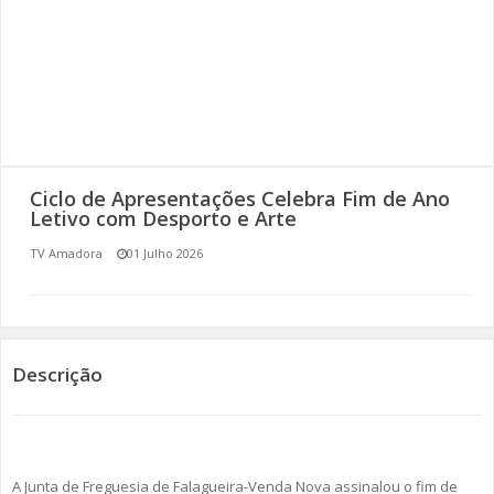
SOMOS TODOS EUROPEUS
ENCONTROS IMAGINÁRIOS
AMADORA LIGA À RESILIÊNCIA
VEMOS OUVIMOS E LEMOS
Ciclo de Apresentações Celebra Fim de Ano
Letivo com Desporto e Arte
(RE) PENSAMENTOS
TV Amadora
01 Julho 2026
ECOMOVE-TE
HISTÓRIAS DE ABRIL
Descrição
A Junta de Freguesia de Falagueira-Venda Nova assinalou o fim de