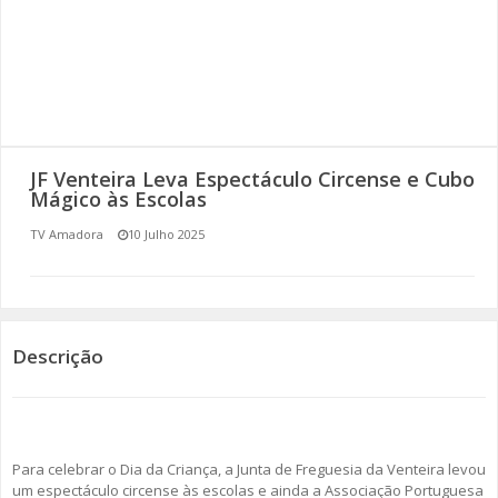
SOMOS TODOS EUROPEUS
ENCONTROS IMAGINÁRIOS
AMADORA LIGA À RESILIÊNCIA
JF Venteira Leva Espectáculo Circense e Cubo
VEMOS OUVIMOS E LEMOS
Mágico às Escolas
TV Amadora
10 Julho 2025
(RE) PENSAMENTOS
ECOMOVE-TE
HISTÓRIAS DE ABRIL
Descrição
Para celebrar o Dia da Criança, a Junta de Freguesia da Venteira levou
um espectáculo circense às escolas e ainda a Associação Portuguesa