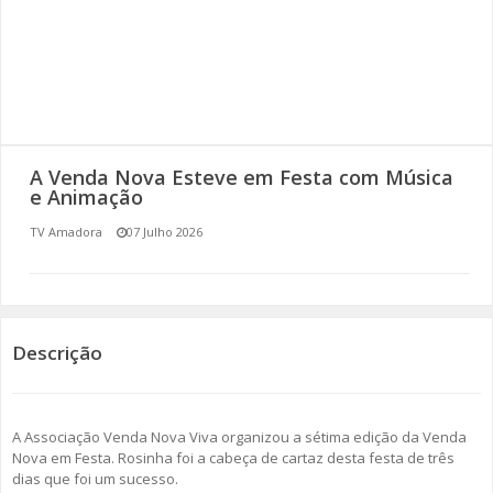
SOMOS TODOS EUROPEUS
ENCONTROS IMAGINÁRIOS
AMADORA LIGA À RESILIÊNCIA
A Venda Nova Esteve em Festa com Música
VEMOS OUVIMOS E LEMOS
e Animação
TV Amadora
07 Julho 2026
(RE) PENSAMENTOS
ECOMOVE-TE
HISTÓRIAS DE ABRIL
Descrição
A Associação Venda Nova Viva organizou a sétima edição da Venda
Nova em Festa. Rosinha foi a cabeça de cartaz desta festa de três
dias que foi um sucesso.