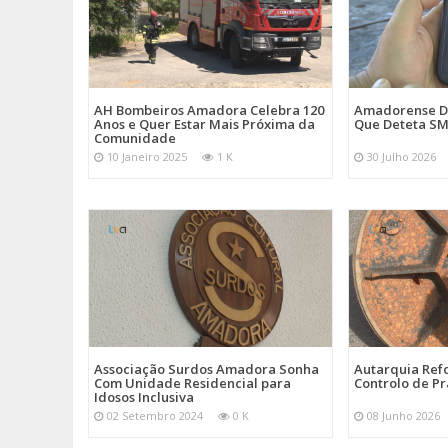
AH Bombeiros Amadora Celebra 120
Amadorense D
Anos e Quer Estar Mais Próxima da
Que Deteta SM
Comunidade
10 Janeiro 2025
1 K
30 Julho 2026
Associação Surdos Amadora Sonha
Autarquia Ref
Com Unidade Residencial para
Controlo de P
Idosos Inclusiva
02 Setembro 2024
0 K
08 Junho 2026