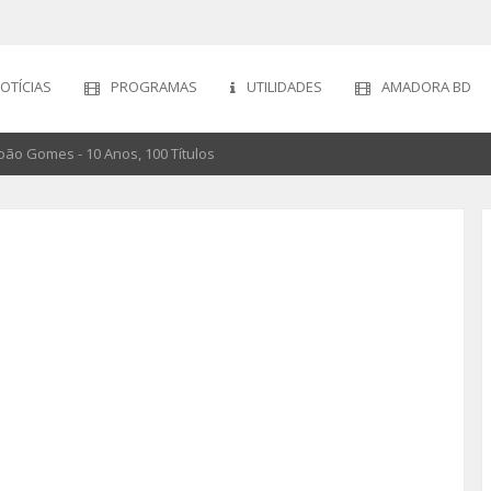
OTÍCIAS
PROGRAMAS
UTILIDADES
AMADORA BD
ão Gomes - 10 Anos, 100 Títulos