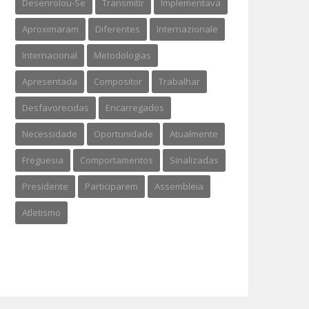
Desenrolou-Se
Transmitir
Implementava
Aproximaram
Diferentes
Internazionale
Internacional
Metodologias
Apresentada
Compositor
Trabalhar
Desfavorecidas
Encarregados
Necessidade
Oportunidade
Atualmente
Freguesia
Comportamentos
Sinalizadas
Presidente
Participarem
Assembleia
Atletismo