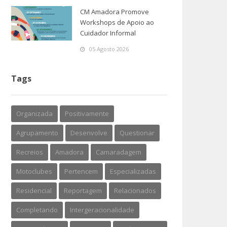
CM Amadora Promove
Workshops de Apoio ao
Cuidador Informal
05 Agosto 2026
Tags
Organizada
Positivamente
Agrupamento
Desenvolve
Questionar
Recreios
Amadora
Camaradagem
Motoclubes
Pertencem
Especializadas
Residencial
Reportagem
Relacionados
Completando
Intergeracionalidade