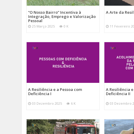
“O Nosso Bairro” Incentiva à
A Arte da Resil
Integração, Emprego e Valorização
Pessoal
25 Março 2025
0 K
11 Fevereiro 2
A Resiliência e a Pessoa com
A Resiliência 
Deficiência I
Deficiência II
03 Dezembro 2025
6 K
03 Dezembro 