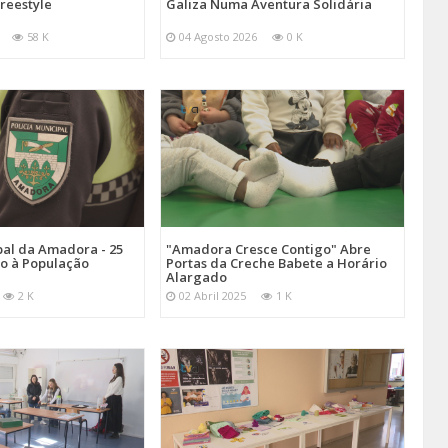
reestyle
Galiza Numa Aventura Solidária
58 K
04 Agosto 2026
0 K
pal da Amadora - 25
"Amadora Cresce Contigo" Abre
ço à População
Portas da Creche Babete a Horário
Alargado
2 K
02 Abril 2025
1 K