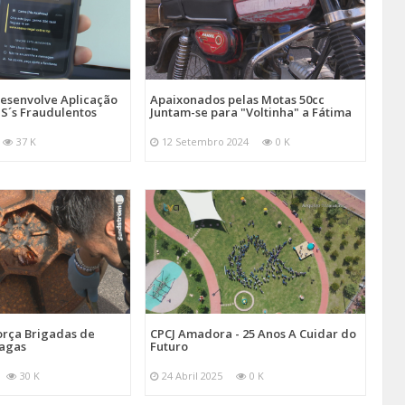
esenvolve Aplicação
Apaixonados pelas Motas 50cc
S´s Fraudulentos
Juntam-se para "Voltinha" a Fátima
37 K
12 Setembro 2024
0 K
orça Brigadas de
CPCJ Amadora - 25 Anos A Cuidar do
ragas
Futuro
30 K
24 Abril 2025
0 K