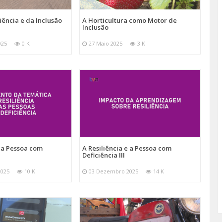
iência e da Inclusão
A Horticultura como Motor de
Inclusão
025
0 K
27 Maio 2025
3 K
e a Pessoa com
A Resiliência e a Pessoa com
Deficiência III
2025
10 K
03 Dezembro 2025
14 K