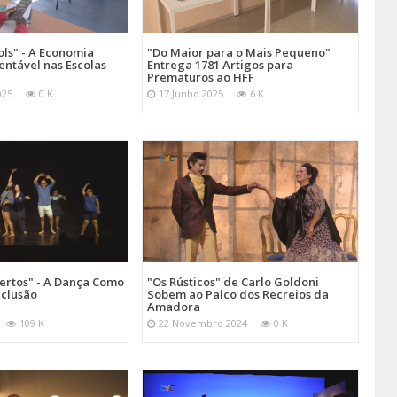
ols" - A Economia
"Do Maior para o Mais Pequeno"
tentável nas Escolas
Entrega 1781 Artigos para
Prematuros ao HFF
025
0 K
17 Junho 2025
6 K
ertos" - A Dança Como
"Os Rústicos" de Carlo Goldoni
nclusão
Sobem ao Palco dos Recreios da
Amadora
109 K
22 Novembro 2024
0 K