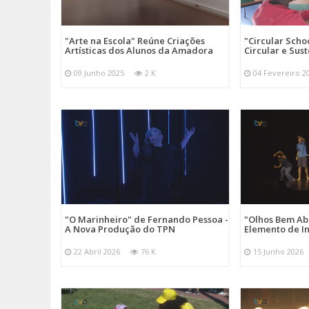
"Arte na Escola" Reúne Criações
"Circular Scho
Artísticas dos Alunos da Amadora
Circular e Sus
09 Junho 2025
2 K
04 Fevereiro 2
"O Marinheiro" de Fernando Pessoa -
"Olhos Bem Ab
A Nova Produção do TPN
Elemento de I
22 Abril 2026
76 K
15 Junho 2026