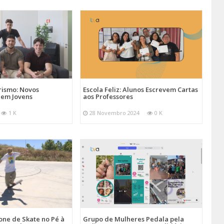
ismo: Novos
Escola Feliz: Alunos Escrevem Cartas
aem Jovens
aos Professores
1 K
28 Novembro 2024
0 K
one de Skate no Pé à
Grupo de Mulheres Pedala pela