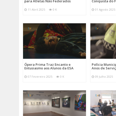
para Atletas Não Federados
Conquista do F
11 Abril 2025
0 K
01 Agosto 2025
Ópera Prima Traz Encanto e
Polícia Munici
Entusiasmo aos Alunos da ESA
Anos de Servi
07 Fevereiro 2025
0 K
09 Julho 2025