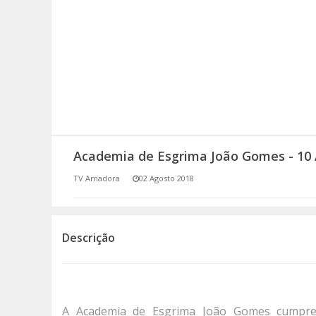
SOMOS TODOS EUROPEUS
ENCONTROS IMAGINÁRIOS
AMADORA LIGA À RESILIÊNCIA
VEMOS OUVIMOS E LEMOS
Academia de Esgrima João Gomes - 10 A
(RE) PENSAMENTOS
TV Amadora
02 Agosto 2018
ECOMOVE-TE
HISTÓRIAS DE ABRIL
Descrição
A Academia de Esgrima João Gomes cumpre, 