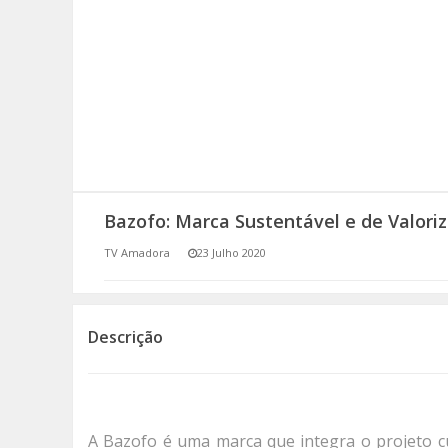
SOMOS TODOS EUROPEUS
ENCONTROS IMAGINÁRIOS
AMADORA LIGA À RESILIÊNCIA
VEMOS OUVIMOS E LEMOS
Bazofo: Marca Sustentável e de Valor
(RE) PENSAMENTOS
TV Amadora
23 Julho 2020
ECOMOVE-TE
HISTÓRIAS DE ABRIL
Descrição
A Bazofo é uma marca que integra o projeto c