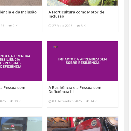
iência e da Inclusão
A Horticultura como Motor de
Inclusão
025
0 K
27 Maio 2025
3 K
e a Pessoa com
A Resiliência e a Pessoa com
Deficiência III
2025
10 K
03 Dezembro 2025
14 K