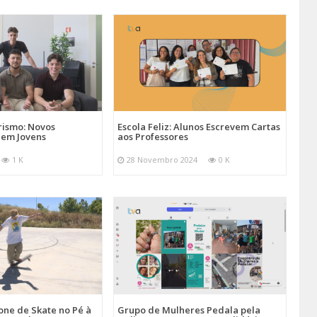
ismo: Novos
Escola Feliz: Alunos Escrevem Cartas
aem Jovens
aos Professores
1 K
28 Novembro 2024
0 K
one de Skate no Pé à
Grupo de Mulheres Pedala pela