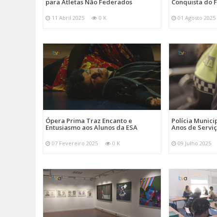
para Atletas Não Federados
Conquista do F
11 Abril 2025
0 K
01 Agosto 2025
Ópera Prima Traz Encanto e
Polícia Munici
Entusiasmo aos Alunos da ESA
Anos de Servi
07 Fevereiro 2025
0 K
09 Julho 2025