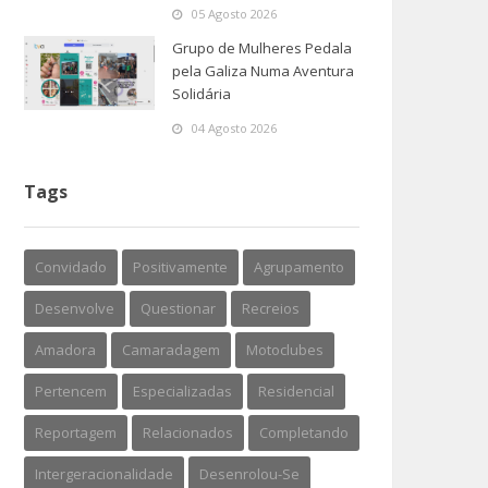
05 Agosto 2026
Grupo de Mulheres Pedala
pela Galiza Numa Aventura
Solidária
04 Agosto 2026
Tags
Convidado
Positivamente
Agrupamento
Desenvolve
Questionar
Recreios
Amadora
Camaradagem
Motoclubes
Pertencem
Especializadas
Residencial
Reportagem
Relacionados
Completando
Intergeracionalidade
Desenrolou-Se