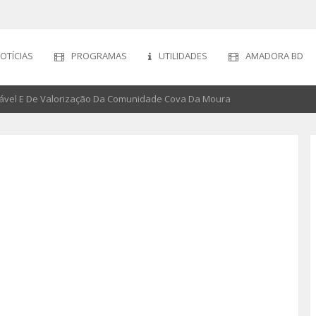
OTÍCIAS
PROGRAMAS
UTILIDADES
AMADORA BD
tável E De Valorização Da Comunidade Cova Da Moura