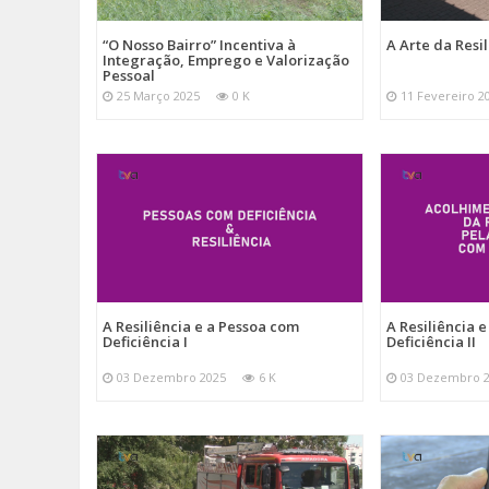
“O Nosso Bairro” Incentiva à
A Arte da Resil
Integração, Emprego e Valorização
Pessoal
25 Março 2025
0 K
11 Fevereiro 2
A Resiliência e a Pessoa com
A Resiliência 
Deficiência I
Deficiência II
03 Dezembro 2025
6 K
03 Dezembro 