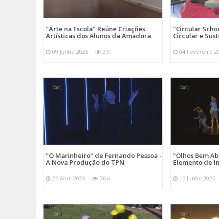
"Arte na Escola" Reúne Criações
"Circular Scho
Artísticas dos Alunos da Amadora
Circular e Sus
09 Junho 2025
2 K
04 Fevereiro 2
"O Marinheiro" de Fernando Pessoa -
"Olhos Bem Ab
A Nova Produção do TPN
Elemento de I
22 Abril 2026
76 K
15 Junho 2026