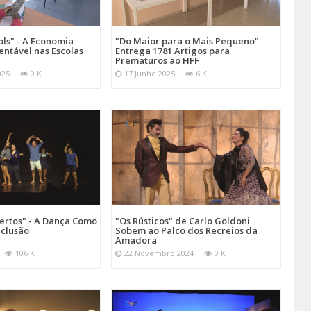
ols" - A Economia
"Do Maior para o Mais Pequeno"
tentável nas Escolas
Entrega 1781 Artigos para
Prematuros ao HFF
025
0 K
17 Junho 2025
6 K
ertos" - A Dança Como
"Os Rústicos" de Carlo Goldoni
nclusão
Sobem ao Palco dos Recreios da
Amadora
106 K
22 Novembro 2024
0 K