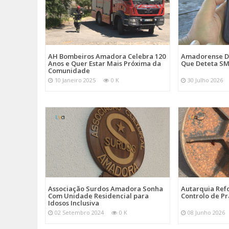
AH Bombeiros Amadora Celebra 120
Amadorense D
Anos e Quer Estar Mais Próxima da
Que Deteta SM
Comunidade
10 Janeiro 2025
0 K
30 Julho 2026
Associação Surdos Amadora Sonha
Autarquia Ref
Com Unidade Residencial para
Controlo de P
Idosos Inclusiva
02 Setembro 2024
0 K
08 Junho 2026