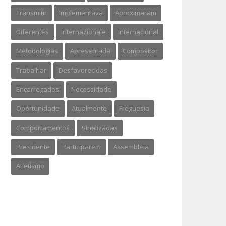
Transmitir
Implementava
Aproximaram
Diferentes
Internazionale
Internacional
Metodologias
Apresentada
Compositor
Trabalhar
Desfavorecidas
Encarregados
Necessidade
Oportunidade
Atualmente
Freguesia
Comportamentos
Sinalizadas
Presidente
Participarem
Assembleia
Atletismo