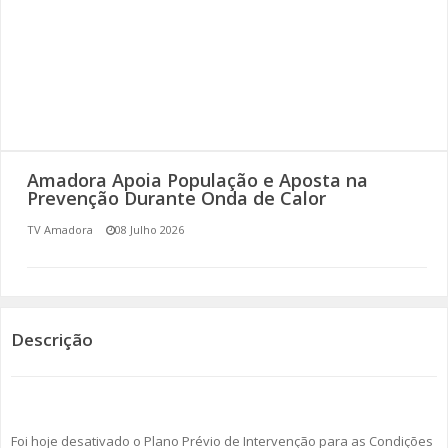
SOMOS TODOS EUROPEUS
ENCONTROS IMAGINÁRIOS
AMADORA LIGA À RESILIÊNCIA
VEMOS OUVIMOS E LEMOS
Amadora Apoia População e Aposta na
Prevenção Durante Onda de Calor
(RE) PENSAMENTOS
TV Amadora
08 Julho 2026
ECOMOVE-TE
HISTÓRIAS DE ABRIL
Descrição
Foi hoje desativado o Plano Prévio de Intervenção para as Condições