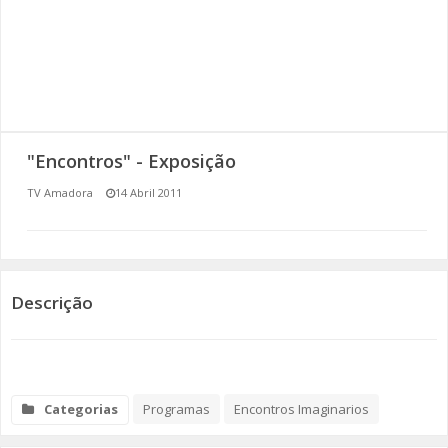
SOMOS TODOS EUROPEUS
ENCONTROS IMAGINÁRIOS
AMADORA LIGA À RESILIÊNCIA
"Encontros" - Exposição
VEMOS OUVIMOS E LEMOS
TV Amadora
14 Abril 2011
(RE) PENSAMENTOS
ECOMOVE-TE
Descrição
HISTÓRIAS DE ABRIL
Categorias
Programas
Encontros Imaginarios