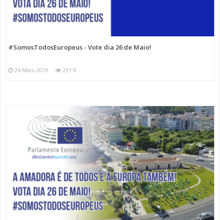
#SomosTodosEuropeus - Vote dia 26 de Maio!
24 Maio 2019
291 K