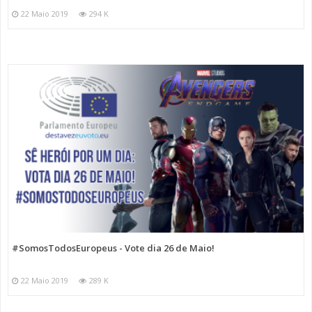
22 Maio 2019
294 K
#SomosTodosEuropeus - Vote dia 26 de Maio!
22 Maio 2019
289 K