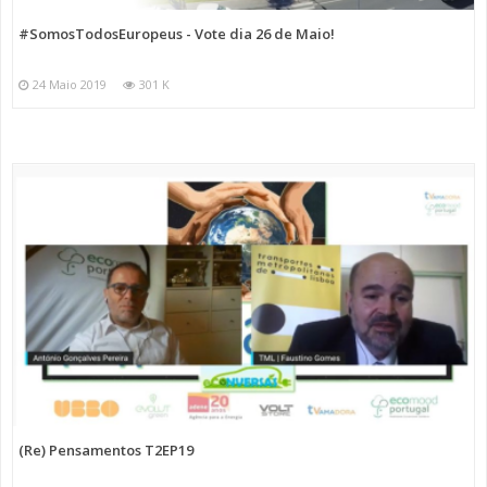
#SomosTodosEuropeus - Vote dia 26 de Maio!
24 Maio 2019
301 K
(Re) Pensamentos T2EP19