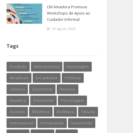
CM Amadora Promove
Workshops de Apoio ao
Cuidador Informal
05 Agosto 2026
Tags
Escolhido
Metropolitana
Reportagem
Miradouro
EnCantadas
Polifonia
Celavisa
Questionar
Recreios
Amadora
Irreverente
Personagem
Assinala
Biblioteca
Bedeteca
Situada
Internacional
Humanidade
Desenhada