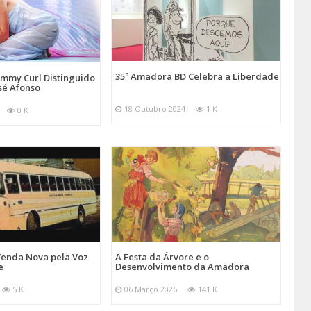
35º Amadora BD Celebra a Liberdade
emmy Curl Distinguido
sé Afonso
18 Outubro 2024
1 K
0 K
Venda Nova pela Voz
A Festa da Árvore e o
e
Desenvolvimento da Amadora
5 K
06 Março 2026
141 K