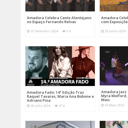
Amadora Celebra Cante Alentejano
Amadora Celeb
no Espaço Fernando Relvas
com Exposiçõe
10 Setembro 2024
0 K
29 Junho 2026
Amadora Jazz 
Amadora Fado: 14ª Edição Traz
Myra Melford, 
Raquel Tavares, Maria Ana Bobone e
Mais
Adriano Pina
06 Maio 2025
28 Julho 2026
47 K