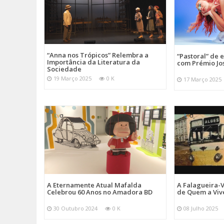
“Anna nos Trópicos” Relembra a
“Pastoral” de 
Importância da Literatura da
com Prémio Jo
Sociedade
19 Março 2025
0 K
17 Março 2025
A Eternamente Atual Mafalda
A Falagueira-
Celebrou 60 Anos no Amadora BD
de Quem a Viv
30 Outubro 2024
0 K
08 Julho 2025