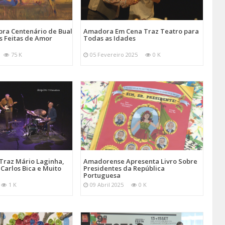
ra Centenário de Bual
Amadora Em Cena Traz Teatro para
s Feitas de Amor
Todas as Idades
75 K
05 Fevereiro 2025
0 K
Traz Mário Laginha,
Amadorense Apresenta Livro Sobre
Carlos Bica e Muito
Presidentes da República
Portuguesa
1 K
09 Abril 2025
0 K