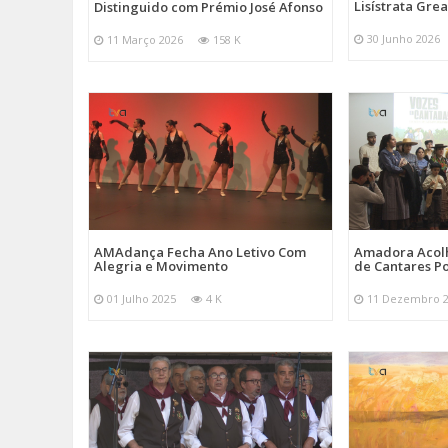
Lisístrata Gre
Distinguido com Prémio José Afonso
30 Junho 2026
11 Março 2026
158 K
AMAdança Fecha Ano Letivo Com
Amadora Acolh
Alegria e Movimento
de Cantares Po
01 Julho 2025
4 K
11 Dezembro 