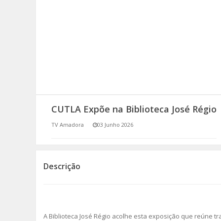
SOMOS TODOS EUROPEUS
ENCONTROS IMAGINÁRIOS
AMADORA LIGA À RESILIÊNCIA
VEMOS OUVIMOS E LEMOS
CUTLA Expõe na Biblioteca José Régio
(RE) PENSAMENTOS
TV Amadora
03 Junho 2026
ECOMOVE-TE
HISTÓRIAS DE ABRIL
Descrição
A Biblioteca José Régio acolhe esta exposição que reúne tr