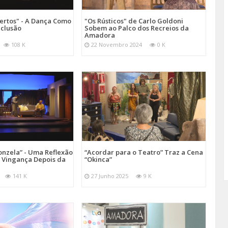
ertos" - A Dança Como
"Os Rústicos" de Carlo Goldoni
nclusão
Sobem ao Palco dos Recreios da
Amadora
108 K
22 Novembro 2024
0 K
onzela” - Uma Reflexão
“Acordar para o Teatro” Traz a Cena
e Vingança Depois da
“Okinca”
141 K
27 Junho 2025
9 K