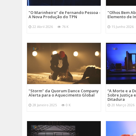
"O Marinheiro" de Fernando Pessoa -
"Olhos Bem Ab
A Nova Produção do TPN
Elemento de I
22 Abril 2026
76 K
15 Junho 2026
"Storm" da Quorum Dance Company
“A Morte e a D
Alerta para o Aquecimento Global
Sobre Justiça 
Ditadura
28 Janeiro 2025
0 K
20 Março 2026