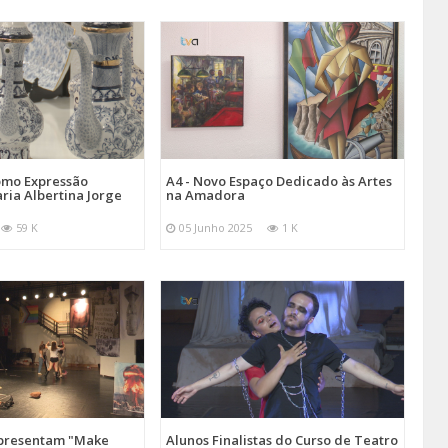
omo Expressão
A4 - Novo Espaço Dedicado às Artes
aria Albertina Jorge
na Amadora
59 K
05 Junho 2025
1 K
Apresentam "Make
Alunos Finalistas do Curso de Teatro