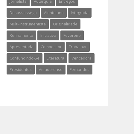
Jornalista
Autarquia
Entregou
Desassossego
Alentejano
Integrada
Multi-Instrumentista
Originalidade
Refinamento
Iniciativa
Fevereiro
Apresentada
Compositor
Trabalhar
Confundindo-Se
Literatura
Vencedora
Presidentes
Amadorense
Fernandes