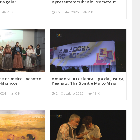
at Again"
Apresentam "Oh! Ah! Prometeu"
70 K
25 Junho 2025
2 K
e Primeiro Encontro
Amadora BD Celebra Liga da Justiça,
lifónicos
Peanuts, The Spirit e Muito Mais
2024
0 K
24 Outubro 2025
19 K