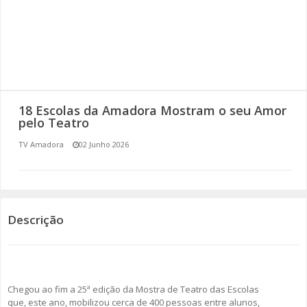
SOMOS TODOS EUROPEUS
ENCONTROS IMAGINÁRIOS
AMADORA LIGA À RESILIÊNCIA
18 Escolas da Amadora Mostram o seu Amor
VEMOS OUVIMOS E LEMOS
pelo Teatro
TV Amadora
02 Junho 2026
(RE) PENSAMENTOS
ECOMOVE-TE
HISTÓRIAS DE ABRIL
Descrição
Chegou ao fim a 25ª edição da Mostra de Teatro das Escolas
que, este ano, mobilizou cerca de 400 pessoas entre alunos,