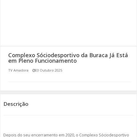
SOMOS TODOS EUROPEUS
ENCONTROS IMAGINÁRIOS
AMADORA LIGA À RESILIÊNCIA
VEMOS OUVIMOS E LEMOS
Complexo Sóciodesportivo da Buraca Já Está
em Pleno Funcionamento
(RE) PENSAMENTOS
TV Amadora
03 Outubro 2025
ECOMOVE-TE
HISTÓRIAS DE ABRIL
Descrição
Depois do seu encerramento em 2020, o Complexo Sóciodesportivo