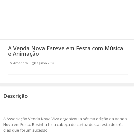
SOMOS TODOS EUROPEUS
ENCONTROS IMAGINÁRIOS
AMADORA LIGA À RESILIÊNCIA
A Venda Nova Esteve em Festa com Música
VEMOS OUVIMOS E LEMOS
e Animação
TV Amadora
07 Julho 2026
(RE) PENSAMENTOS
ECOMOVE-TE
HISTÓRIAS DE ABRIL
Descrição
A Associação Venda Nova Viva organizou a sétima edição da Venda
Nova em Festa. Rosinha foi a cabeça de cartaz desta festa de três
dias que foi um sucesso.