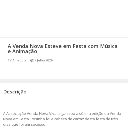
SOMOS TODOS EUROPEUS
ENCONTROS IMAGINÁRIOS
AMADORA LIGA À RESILIÊNCIA
A Venda Nova Esteve em Festa com Música
VEMOS OUVIMOS E LEMOS
e Animação
TV Amadora
07 Julho 2026
(RE) PENSAMENTOS
ECOMOVE-TE
HISTÓRIAS DE ABRIL
Descrição
A Associação Venda Nova Viva organizou a sétima edição da Venda
Nova em Festa. Rosinha foi a cabeça de cartaz desta festa de três
dias que foi um sucesso.