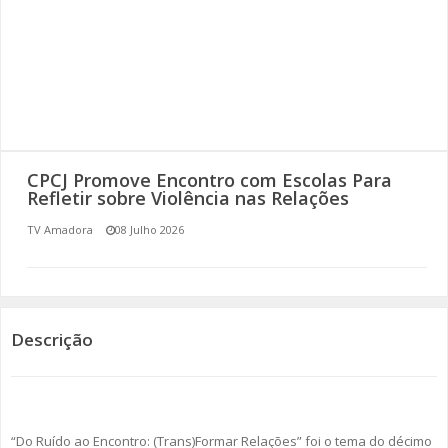
SOMOS TODOS EUROPEUS
ENCONTROS IMAGINÁRIOS
AMADORA LIGA À RESILIÊNCIA
VEMOS OUVIMOS E LEMOS
CPCJ Promove Encontro com Escolas Para
Refletir sobre Violência nas Relações
(RE) PENSAMENTOS
TV Amadora
08 Julho 2026
ECOMOVE-TE
HISTÓRIAS DE ABRIL
Descrição
“Do Ruído ao Encontro: (Trans)Formar Relações” foi o tema do décimo