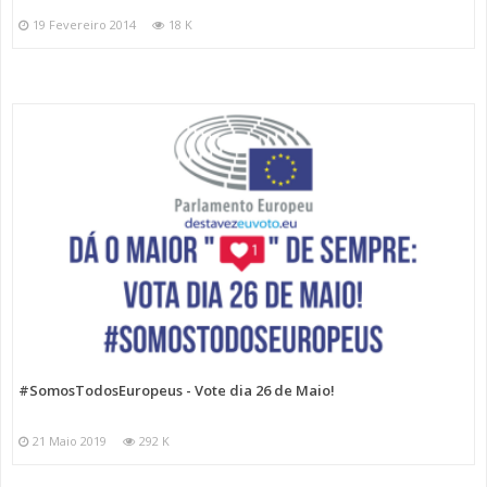
19 Fevereiro 2014
18 K
#SomosTodosEuropeus - Vote dia 26 de Maio!
21 Maio 2019
292 K