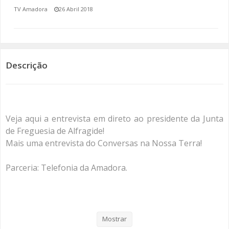
TV Amadora
26 Abril 2018
SOMOS TODOS EUROPEUS
ENCONTROS IMAGINÁRIOS
Descrição
AMADORA LIGA À RESILIÊNCIA
VEMOS OUVIMOS E LEMOS
(RE) PENSAMENTOS
Veja aqui a entrevista em direto ao presidente da Junta
de Freguesia de Alfragide!
ECOMOVE-TE
Mais uma entrevista do Conversas na Nossa Terra!
HISTÓRIAS DE ABRIL
Parceria: Telefonia da Amadora.
Categorias
Programas
Conversas Na Nossa Terra
Mostrar