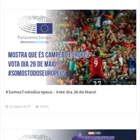
#SomosTodosEuropeus - Vote dia 26 de Maio!
22 Maio 2019
294 K