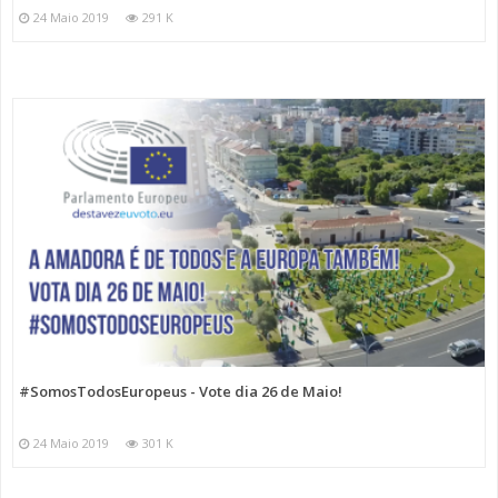
24 Maio 2019
291 K
#SomosTodosEuropeus - Vote dia 26 de Maio!
24 Maio 2019
301 K