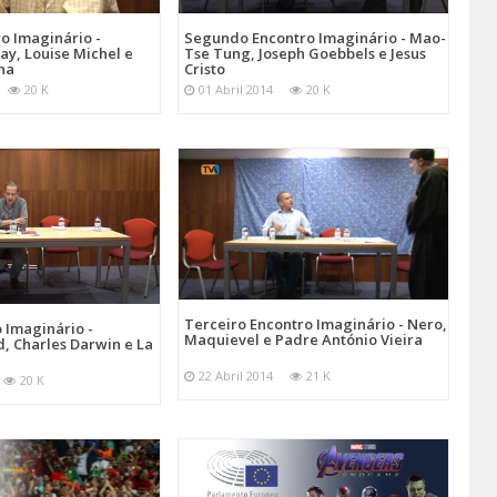
o Imaginário -
Segundo Encontro Imaginário - Mao-
ay, Louise Michel e
Tse Tung, Joseph Goebbels e Jesus
na
Cristo
20 K
01 Abril 2014
20 K
Terceiro Encontro Imaginário - Nero,
 Imaginário -
Maquievel e Padre António Vieira
, Charles Darwin e La
22 Abril 2014
21 K
20 K