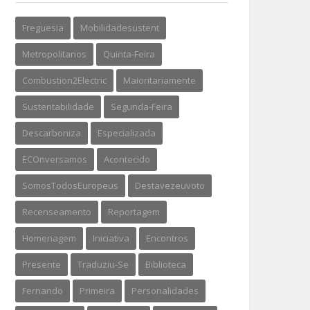
Freguesia
Mobilidadesustent
Metropolitanos
Quinta-Feira
Combustion2Electric
Maioritariamente
Sustentabilidade
Segunda-Feira
Descarboniza
Especializada
ECOnversamos
Acontecido
SomosTodosEuropeus
Destavezeuvoto
Recenseamento
Reportagem
Homenagem
Iniciativa
Encontros
Presente
Traduziu-Se
Biblioteca
Fernando
Primeira
Personalidades