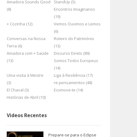
Amadora Sounds Good
StandUp (5)
(8)
Encontros Imaginarios
(19)
+ Cozinha (12)
Vemos Ouvimos e Lemos
(6)
Conversas na Nossa
Roteiro do Património
Terra (6)
(13)
Amadora com + Saúde
Discurso Direto (89)
(13)
Somos Todos Europeus
(14)
Uma visita à Mestre
Liga à Resiliência (17)
(3)
re pensamentos (48)
El Chaval (3)
Ecomove-te (14)
Histórias de Abril (10)
Videos Recentes
Prepare-se para o Eclipse