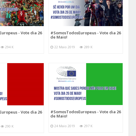
ropeus - Vote dia 26
#SomosTodosEuropeus - Vote dia 26
de Maio!
294 K
22 Maio 2019
289 K
#SomosTodosEuropeus - Vote dia 26
ropeus - Vote dia 26
de Maio!
24 Maio 2019
297 K
290 K