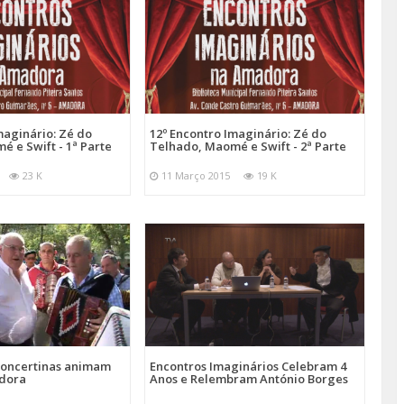
maginário: Zé do
12º Encontro Imaginário: Zé do
 e Swift - 1ª Parte
Telhado, Maomé e Swift - 2ª Parte
23 K
11 Março 2015
19 K
Concertinas animam
Encontros Imaginários Celebram 4
adora
Anos e Relembram António Borges