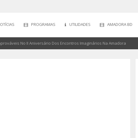
OTÍCIAS
PROGRAMAS
UTILIDADES
AMADORA BD
mprováveis No II Aniversário Dos Encontros Imaginários Na Amadora