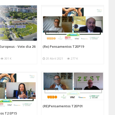
ropeus - Vote dia 26
(Re) Pensamentos T2EP19
301 K
20 Abril 2021
277 K
(RE)Pensamentos T2EP01
os T2 EP15