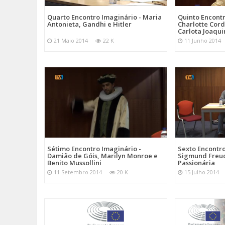
Quarto Encontro Imaginário - Maria
Quinto Encontr
Antonieta, Gandhi e Hitler
Charlotte Cord
Carlota Joaqui
21 Maio 2014
22 K
11 Junho 2014
Sétimo Encontro Imaginário -
Sexto Encontro
Damião de Góis, Marilyn Monroe e
Sigmund Freud
Benito Mussollini
Passionária
11 Setembro 2014
20 K
15 Julho 2014