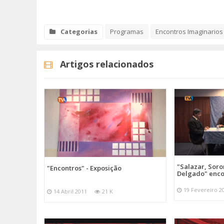
Categorias
Programas
Encontros Imaginarios
Artigos relacionados
"Salazar, Sor
"Encontros" - Exposição
Delgado" enc
19 Fevereiro 2
14 Abril 2011
21 K