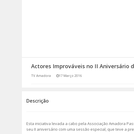
SOMOS TODOS EUROPEUS
ENCONTROS IMAGINÁRIOS
AMADORA LIGA À RESILIÊNCIA
VEMOS OUVIMOS E LEMOS
Actores Improváveis no II Aniversário
(RE) PENSAMENTOS
TV Amadora
17 Março 2016
ECOMOVE-TE
HISTÓRIAS DE ABRIL
Descrição
Esta iniciativa levada a cabo pela Associação Amadora Pa
seu II aniversário com uma sessão especial, que teve a pre