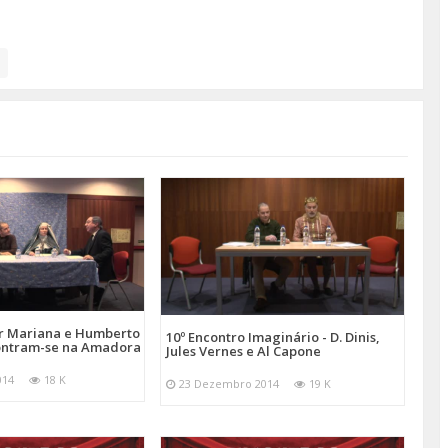
or Mariana e Humberto
10º Encontro Imaginário - D. Dinis,
ontram-se na Amadora
Jules Vernes e Al Capone
014
18 K
23 Dezembro 2014
19 K