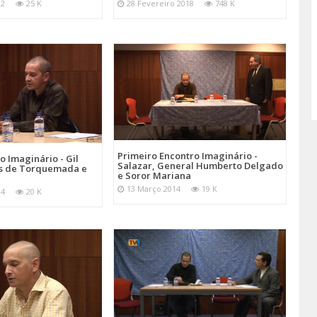
12
25 K
28 Fevereiro 2018
748 K
Primeiro Encontro Imaginário -
o Imaginário - Gil
Salazar, General Humberto Delgado
ás de Torquemada e
e Soror Mariana
13 Março 2014
19 K
14
20 K