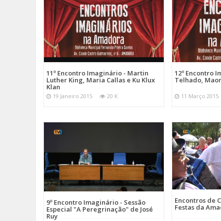
11º Encontro Imaginário - Martin
12º Encontro I
Luther King, Maria Callas e Ku Klux
Telhado, Maomé
Klan
19 Janeiro 2015
20 K
11 Março 2015
Encontros de 
9º Encontro Imaginário - Sessão
Festas da Am
Especial "A Peregrinação" de José
Ruy