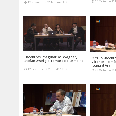
04 Outubro 20
12 Novembro 2014
19 K
Encontros Imaginários: Wagner,
Oitavo Encontr
Stefan Zweig e Tamara de Lempika
Vicente, Tom
Joana d Arc
12 Fevereiro 2018
123 K
28 Outubro 20