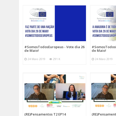
#SomosTodosEuropeus - Vote dia 26
#SomosTodosEu
de Maio!
de Maio!
24 Maio 2019
291 K
24 Maio 2019
(RE)Pensamentos T2 EP14
(RE)Pensament